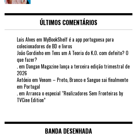
ÚLTIMOS COMENTÁRIOS
Luis Alves
em
MyBookShelf é a app portuguesa para
colecionadores de BD e livros
João Gordinho
em
Tens um A Teoria do K.O. com defeito? O
que fazer?
.
em
Dangan Magazine lança a terceira edição trimestral de
2026
António
em
Venom – Preto, Branco e Sangue sai finalmente
em Portugal
.
em
Arranca o especial “Realizadores Sem Fronteiras by
TVCine Edition”
BANDA DESENHADA