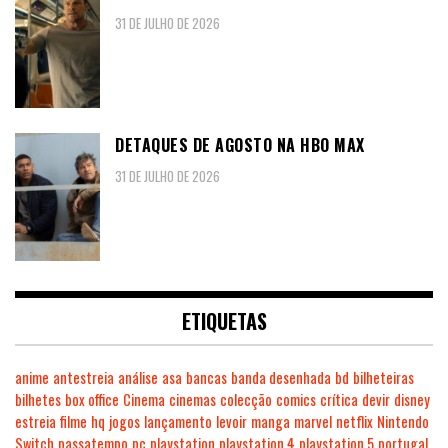
31 DE JULHO DE 2026
DETAQUES DE AGOSTO NA HBO MAX
31 DE JULHO DE 2026
ETIQUETAS
anime
antestreia
análise
asa
bancas
banda desenhada
bd
bilheteiras
bilhetes
box office
Cinema
cinemas
colecção
comics
crítica
devir
disney
estreia
filme
hq
jogos
lançamento
levoir
manga
marvel
netflix
Nintendo
Switch
passatempo
pc
playstation
playstation 4
playstation 5
portugal