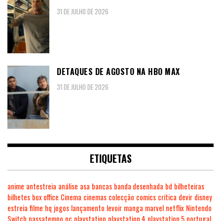
31 DE JULHO DE 2026
DETAQUES DE AGOSTO NA HBO MAX
31 DE JULHO DE 2026
ETIQUETAS
anime
antestreia
análise
asa
bancas
banda desenhada
bd
bilheteiras
bilhetes
box office
Cinema
cinemas
colecção
comics
crítica
devir
disney
estreia
filme
hq
jogos
lançamento
levoir
manga
marvel
netflix
Nintendo
Switch
passatempo
pc
playstation
playstation 4
playstation 5
portugal