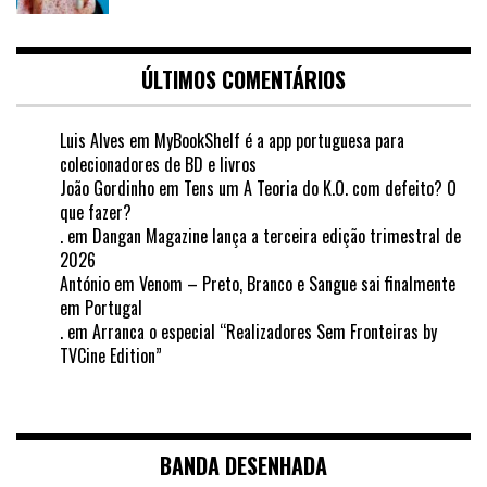
ÚLTIMOS COMENTÁRIOS
Luis Alves
em
MyBookShelf é a app portuguesa para
colecionadores de BD e livros
João Gordinho
em
Tens um A Teoria do K.O. com defeito? O
que fazer?
.
em
Dangan Magazine lança a terceira edição trimestral de
2026
António
em
Venom – Preto, Branco e Sangue sai finalmente
em Portugal
.
em
Arranca o especial “Realizadores Sem Fronteiras by
TVCine Edition”
BANDA DESENHADA