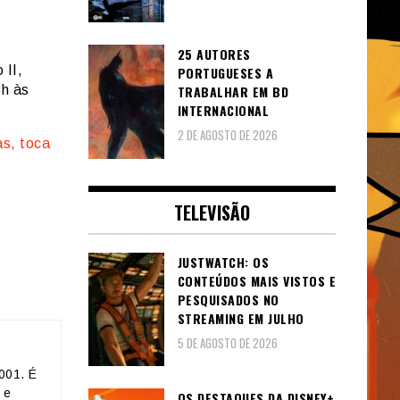
25 AUTORES
 II,
PORTUGUESES A
8h às
TRABALHAR EM BD
INTERNACIONAL
2 DE AGOSTO DE 2026
as, toca
TELEVISÃO
JUSTWATCH: OS
CONTEÚDOS MAIS VISTOS E
PESQUISADOS NO
STREAMING EM JULHO
5 DE AGOSTO DE 2026
001. É
 e
OS DESTAQUES DA DISNEY+