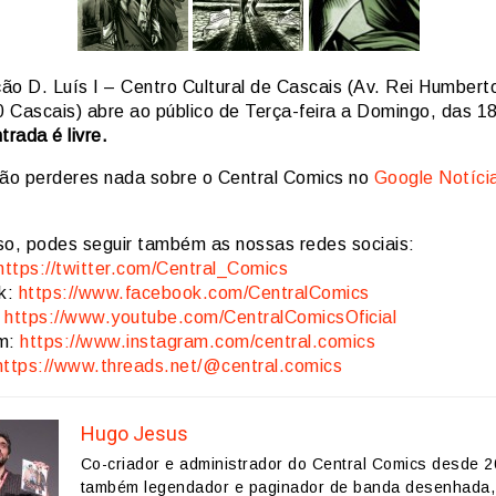
ão D. Luís I – Centro Cultural de Cascais (Av. Rei Humberto
 Cascais) abre ao público de Terça-feira a Domingo, das 1
trada é livre.
ão perderes nada sobre o Central Comics no
Google Notíci
so, podes seguir também as nossas redes sociais:
https://twitter.com/Central_Comics
k:
https://www.facebook.com/CentralComics
:
https://www.youtube.com/CentralComicsOficial
am:
https://www.instagram.com/central.comics
https://www.threads.net/@central.comics
Hugo Jesus
Co-criador e administrador do Central Comics desde 2
também legendador e paginador de banda desenhada,