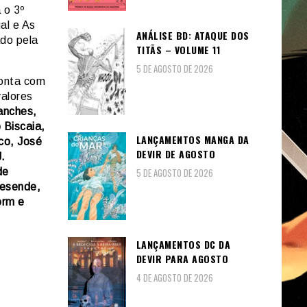
 o 3º
al e As
ANÁLISE BD: ATAQUE DOS
do pela
TITÃS – VOLUME 11
5 DE AGOSTO DE 2026
onta com
valores
ranches,
 Biscaia,
LANÇAMENTOS MANGA DA
co, José
DEVIR DE AGOSTO
.
de
5 DE AGOSTO DE 2026
Resende,
orm e
LANÇAMENTOS DC DA
DEVIR PARA AGOSTO
4 DE AGOSTO DE 2026