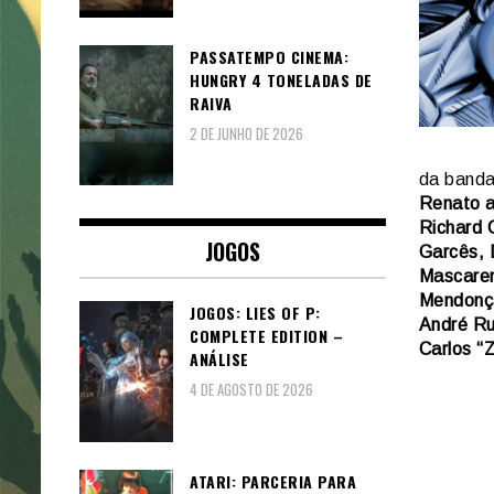
PASSATEMPO CINEMA:
HUNGRY 4 TONELADAS DE
RAIVA
2 DE JUNHO DE 2026
da banda
Renato a
Richard 
JOGOS
Garcês, 
Mascaren
Mendonça
JOGOS: LIES OF P:
André Ru
COMPLETE EDITION –
Carlos “
ANÁLISE
4 DE AGOSTO DE 2026
ATARI: PARCERIA PARA