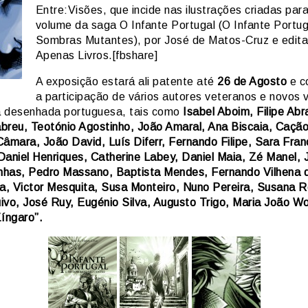
Entre:Visões, que incide nas ilustrações criadas para
volume da saga O Infante Portugal (O Infante Portug
Sombras Mutantes), por José de Matos-Cruz e edita
Apenas Livros.[fbshare]
A exposição estará ali patente até
26 de Agosto
e c
a participação de vários autores veteranos e novos 
 desenhada portuguesa, tais como
Isabel Aboim, Filipe Ab
breu, Teotónio Agostinho, João Amaral, Ana Biscaia, Cação
Câmara, João David, Luís Diferr, Fernando Filipe, Sara Fran
Daniel Henriques, Catherine Labey, Daniel Maia, Zé Manel, J
has, Pedro Massano, Baptista Mendes, Fernando Vilhena 
, Victor Mesquita, Susa Monteiro, Nuno Pereira, Susana 
ivo, José Ruy, Eugénio Silva, Augusto Trigo, Maria João W
Zíngaro”.