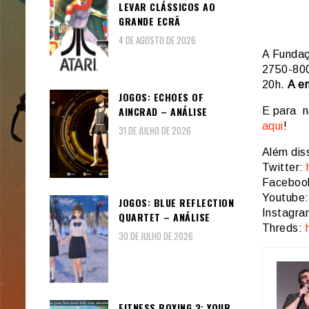
LEVAR CLÁSSICOS AO
GRANDE ECRÃ
4 DE AGOSTO DE 2026
A Fundaç
2750-800
20h.
A en
JOGOS: ECHOES OF
AINCRAD – ANÁLISE
E para n
aqui
!
31 DE JULHO DE 2026
Além dis
Twitter:
Faceboo
Youtube
JOGOS: BLUE REFLECTION
Instagr
QUARTET – ANÁLISE
Threds:
30 DE JULHO DE 2026
FITNESS BOXING 3: YOUR