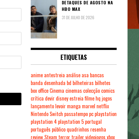
DETAQUES DE AGOSTO NA
HBO MAX
31 DE JULHO DE 2026
ETIQUETAS
anime
antestreia
análise
asa
bancas
banda desenhada
bd
bilheteiras
bilhetes
box office
Cinema
cinemas
colecção
comics
crítica
devir
disney
estreia
filme
hq
jogos
lançamento
levoir
manga
marvel
netflix
Nintendo Switch
passatempo
pc
playstation
playstation 4
playstation 5
portugal
português
público
quadrinhos
resenha
review
Steam
terror
trailer
videojogos
xbox