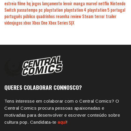
estreia
filme
hq
jogos
lançamento
levoir
manga
marvel
netflix
Nintendo
Switch
passatempo
pc
playstation
playstation 4
playstation 5
portugal
português
público
quadrinhos
resenha
review
Steam
terror
trailer
videojogos
xbox
Xbox One
Xbox Series S|X
QUERES COLABORAR CONNOSCO?
Tens interesse em colaborar com o Central Comics? O
Central Comics procura pessoas apaixonadas e
motivadas para desenvolver e escrever conteúdo sobre
cultura pop. Candidata-te
aqui
!