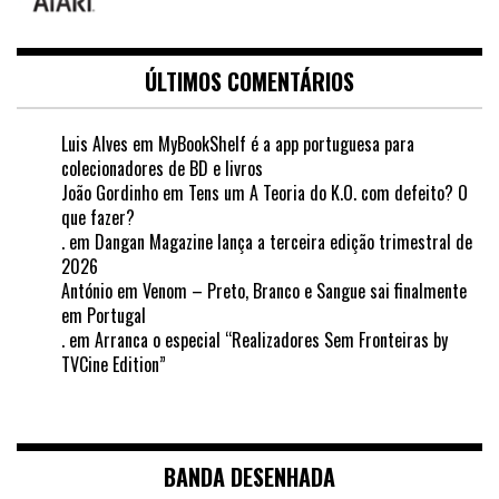
ÚLTIMOS COMENTÁRIOS
Luis Alves
em
MyBookShelf é a app portuguesa para
colecionadores de BD e livros
João Gordinho
em
Tens um A Teoria do K.O. com defeito? O
que fazer?
.
em
Dangan Magazine lança a terceira edição trimestral de
2026
António
em
Venom – Preto, Branco e Sangue sai finalmente
em Portugal
.
em
Arranca o especial “Realizadores Sem Fronteiras by
TVCine Edition”
BANDA DESENHADA