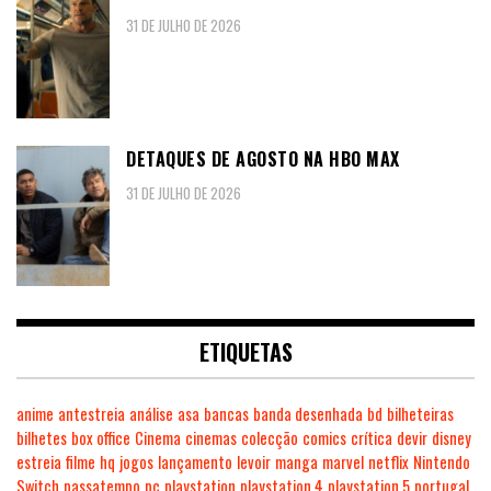
31 DE JULHO DE 2026
DETAQUES DE AGOSTO NA HBO MAX
31 DE JULHO DE 2026
ETIQUETAS
anime
antestreia
análise
asa
bancas
banda desenhada
bd
bilheteiras
bilhetes
box office
Cinema
cinemas
colecção
comics
crítica
devir
disney
estreia
filme
hq
jogos
lançamento
levoir
manga
marvel
netflix
Nintendo
Switch
passatempo
pc
playstation
playstation 4
playstation 5
portugal