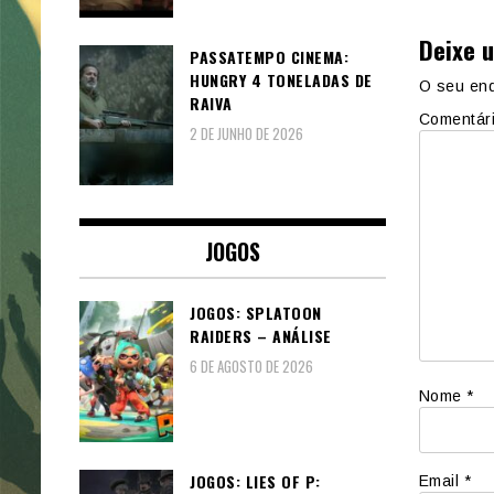
Deixe 
PASSATEMPO CINEMA:
HUNGRY 4 TONELADAS DE
O seu end
RAIVA
Comentár
2 DE JUNHO DE 2026
JOGOS
JOGOS: SPLATOON
RAIDERS – ANÁLISE
6 DE AGOSTO DE 2026
Nome
*
JOGOS: LIES OF P:
Email
*