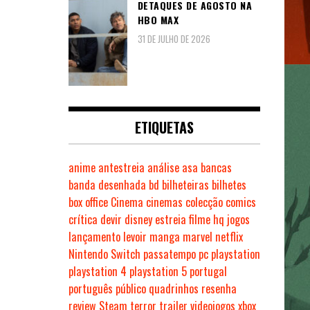
DETAQUES DE AGOSTO NA
HBO MAX
31 DE JULHO DE 2026
ETIQUETAS
anime
antestreia
análise
asa
bancas
banda desenhada
bd
bilheteiras
bilhetes
box office
Cinema
cinemas
colecção
comics
crítica
devir
disney
estreia
filme
hq
jogos
lançamento
levoir
manga
marvel
netflix
Nintendo Switch
passatempo
pc
playstation
playstation 4
playstation 5
portugal
português
público
quadrinhos
resenha
review
Steam
terror
trailer
videojogos
xbox