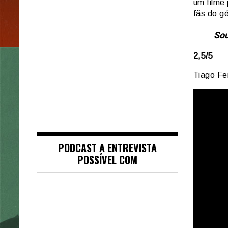
um filme 
fãs do g
Sou
2,5/5
Tiago Fer
PODCAST A ENTREVISTA
POSSÍVEL COM