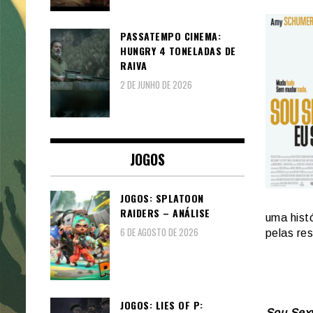
PASSATEMPO CINEMA:
HUNGRY 4 TONELADAS DE
RAIVA
2 DE JUNHO DE 2026
JOGOS
JOGOS: SPLATOON
RAIDERS – ANÁLISE
uma hist
6 DE AGOSTO DE 2026
pelas re
JOGOS: LIES OF P:
Sou Sexy