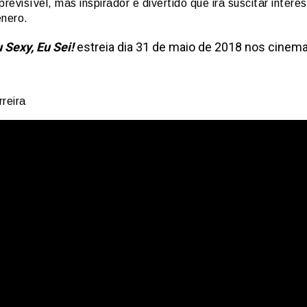
previsível, mas inspirador e divertido que irá suscitar intere
énero.
 Sexy, Eu Sei!
estreia dia 31 de maio de 2018 nos cinema
reira