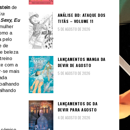
stein
de
ra
ANÁLISE BD: ATAQUE DOS
Sexy, Eu
TITÃS – VOLUME 11
mulher
5 DE AGOSTO DE 2026
como a
a pelo
e de
e beleza
treino
LANÇAMENTOS MANGA DA
DEVIR DE AGOSTO
ate com a
r-se mais
5 DE AGOSTO DE 2026
nada
abalhando
palhando
LANÇAMENTOS DC DA
DEVIR PARA AGOSTO
4 DE AGOSTO DE 2026
o cómico