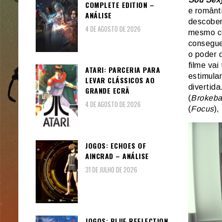
COMPLETE EDITION –
e românt
ANÁLISE
descober
4 DE AGOSTO DE 2026
mesmo co
consegue
o poder 
filme va
ATARI: PARCERIA PARA
estimula
LEVAR CLÁSSICOS AO
divertid
GRANDE ECRÃ
(
Brokeba
4 DE AGOSTO DE 2026
(
Focus
),
JOGOS: ECHOES OF
AINCRAD – ANÁLISE
31 DE JULHO DE 2026
JOGOS: BLUE REFLECTION