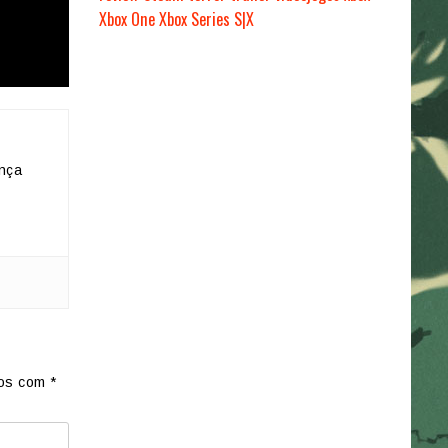
Xbox One
Xbox Series S|X
nça
dos com
*