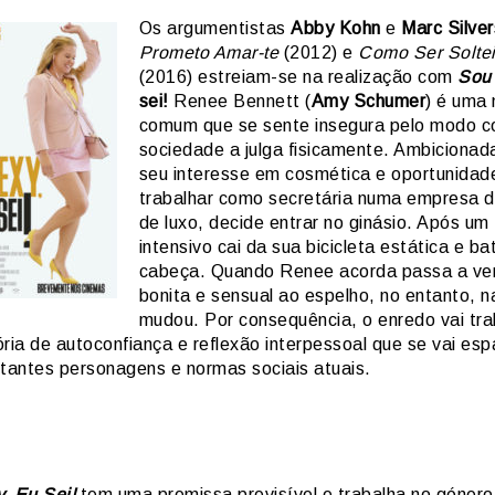
Os argumentistas
Abby Kohn
e
Marc Silver
Prometo Amar-te
(2012) e
Como Ser Soltei
(2016) estreiam-se na realização com
Sou 
sei!
Renee Bennett (
Amy Schumer
) é uma 
comum que se sente insegura pelo modo 
sociedade a julga fisicamente. Ambicionad
seu interesse em cosmética e oportunidad
trabalhar como secretária numa empresa d
de luxo, decide entrar no ginásio. Após um 
intensivo cai da sua bicicleta estática e b
cabeça. Quando Renee acorda passa a ve
bonita e sensual ao espelho, no entanto, 
mudou. Por consequência, o enredo vai tr
ória de autoconfiança e reflexão interpessoal que se vai es
stantes personagens e normas sociais atuais.
, Eu Sei!
tem uma premissa previsível e trabalha no géner