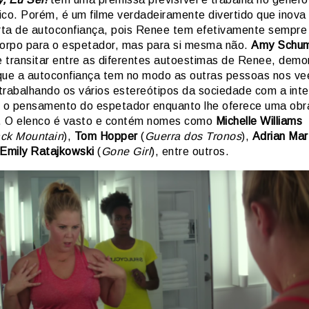
ico. Porém, é um filme verdadeiramente divertido que inova
ta de autoconfiança, pois Renee tem efetivamente sempre
rpo para o espetador, mas para si mesma não.
Amy Schu
 transitar entre as diferentes autoestimas de Renee, dem
que a autoconfiança tem no modo as outras pessoas nos v
i trabalhando os vários estereótipos da sociedade com a int
r o pensamento do espetador enquanto lhe oferece uma obr
a. O elenco é vasto e contém nomes como
Michelle Williams
ck Mountain
),
Tom Hopper
(
Guerra dos Tronos
),
Adrian Mar
Emily Ratajkowski
(
Gone Girl
), entre outros.