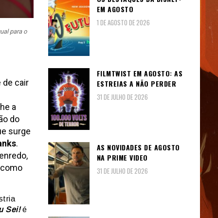
EM AGOSTO
1 DE AGOSTO DE 2026
al para o
FILMTWIST EM AGOSTO: AS
 de cair
ESTREIAS A NÃO PERDER
31 DE JULHO DE 2026
lhe a
são do
ue surge
anks
.
AS NOVIDADES DE AGOSTO
enredo,
NA PRIME VIDEO
como
31 DE JULHO DE 2026
stria
u Sei!
é