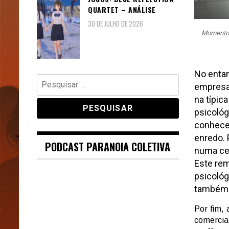
QUARTET – ANÁLISE
30 DE JULHO DE 2026
Momento 
No entan
Pesquisar
empresa 
por:
na típic
psicológ
conhecer
enredo. 
PODCAST PARANOIA COLETIVA
numa ce
Este rem
psicológ
também pa
Por fim, 
comercia