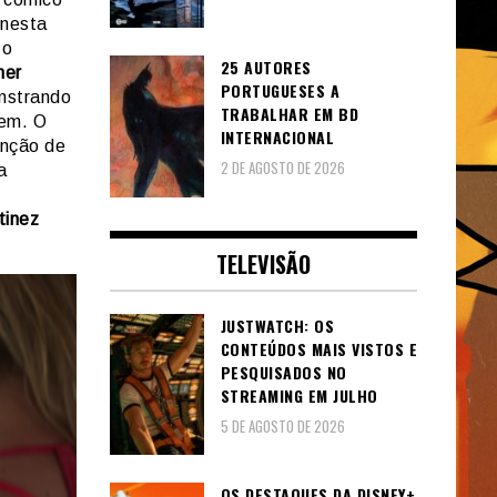
 nesta
 o
25 AUTORES
mer
PORTUGUESES A
onstrando
TRABALHAR EM BD
eem. O
INTERNACIONAL
enção de
2 DE AGOSTO DE 2026
a
tinez
TELEVISÃO
JUSTWATCH: OS
CONTEÚDOS MAIS VISTOS E
PESQUISADOS NO
STREAMING EM JULHO
5 DE AGOSTO DE 2026
OS DESTAQUES DA DISNEY+