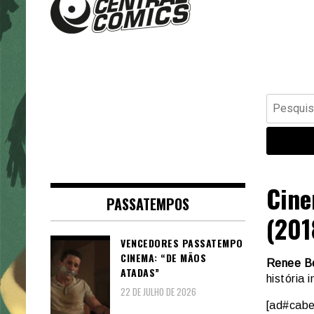
Banda Desenhada, Cinema,
Central Comics
Animação, TV, Videojogos
Pesquisar
por:
Cine
PASSATEMPOS
(201
VENCEDORES PASSATEMPO
CINEMA: “DE MÃOS
Renee B
ATADAS”
história 
22 DE JULHO DE 2026
[ad#cabe