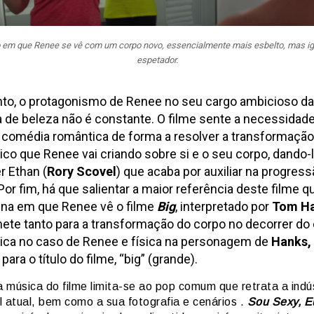
em que Renee se vê com um corpo novo, essencialmente mais esbelto, mas igu
espetador.
to, o protagonismo de Renee no seu cargo ambicioso da
de beleza não é constante. O filme sente a necessidade
a comédia romântica de forma a resolver a transformação
ico que Renee vai criando sobre si e o seu corpo, dando-
 Ethan (
Rory Scovel
) que acaba por auxiliar na progres
Por fim, há que salientar a maior referência deste filme q
na em que Renee vê o filme
Big
, interpretado por
Tom H
ete tanto para a transformação do corpo no decorrer do 
ica no caso de Renee e física na personagem de
Hanks,
ra o título do filme, “big” (grande).
a música do filme limita-se ao pop comum que retrata a indú
l atual, bem como a sua fotografia e cenários .
Sou Sexy, E