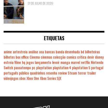
31 DE JULHO DE 2026
ETIQUETAS
anime
antestreia
análise
asa
bancas
banda desenhada
bd
bilheteiras
bilhetes
box office
Cinema
cinemas
colecção
comics
crítica
devir
disney
estreia
filme
hq
jogos
lançamento
levoir
manga
marvel
netflix
Nintendo
Switch
passatempo
pc
playstation
playstation 4
playstation 5
portugal
português
público
quadrinhos
resenha
review
Steam
terror
trailer
videojogos
xbox
Xbox One
Xbox Series S|X