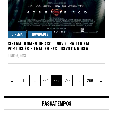
CINEMA
NOVIDADES
CINEMA: HOMEM DE AÇO – NOVO TRAILER EM
PORTUGUÊS E TRAILER EXCLUSIVO DA NOKIA
JUNHO 6, 2013
Paginação
Page
Page
Page
Page
Page
←
1
…
264
265
266
…
269
→
dos
conteúdos
PASSATEMPOS