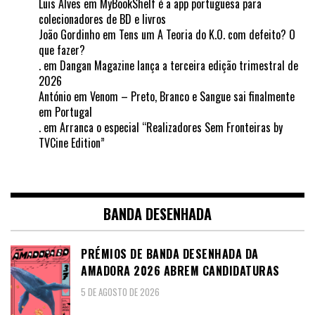
Luis Alves
em
MyBookShelf é a app portuguesa para
colecionadores de BD e livros
João Gordinho
em
Tens um A Teoria do K.O. com defeito? O
que fazer?
.
em
Dangan Magazine lança a terceira edição trimestral de
2026
António
em
Venom – Preto, Branco e Sangue sai finalmente
em Portugal
.
em
Arranca o especial “Realizadores Sem Fronteiras by
TVCine Edition”
BANDA DESENHADA
PRÉMIOS DE BANDA DESENHADA DA
AMADORA 2026 ABREM CANDIDATURAS
5 DE AGOSTO DE 2026