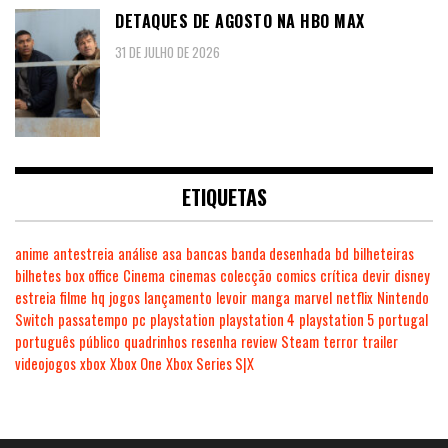
DETAQUES DE AGOSTO NA HBO MAX
31 DE JULHO DE 2026
ETIQUETAS
anime
antestreia
análise
asa
bancas
banda desenhada
bd
bilheteiras
bilhetes
box office
Cinema
cinemas
colecção
comics
crítica
devir
disney
estreia
filme
hq
jogos
lançamento
levoir
manga
marvel
netflix
Nintendo
Switch
passatempo
pc
playstation
playstation 4
playstation 5
portugal
português
público
quadrinhos
resenha
review
Steam
terror
trailer
videojogos
xbox
Xbox One
Xbox Series S|X