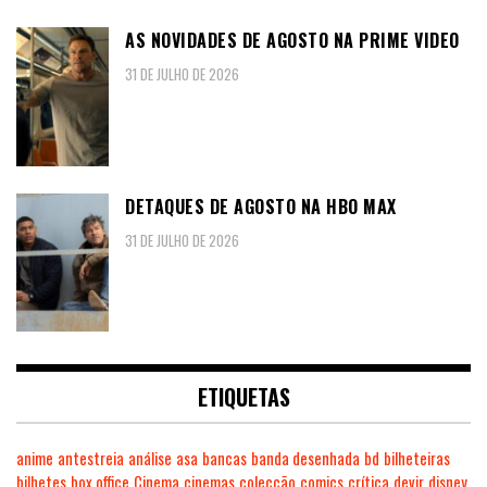
AS NOVIDADES DE AGOSTO NA PRIME VIDEO
31 DE JULHO DE 2026
DETAQUES DE AGOSTO NA HBO MAX
31 DE JULHO DE 2026
ETIQUETAS
anime
antestreia
análise
asa
bancas
banda desenhada
bd
bilheteiras
bilhetes
box office
Cinema
cinemas
colecção
comics
crítica
devir
disney