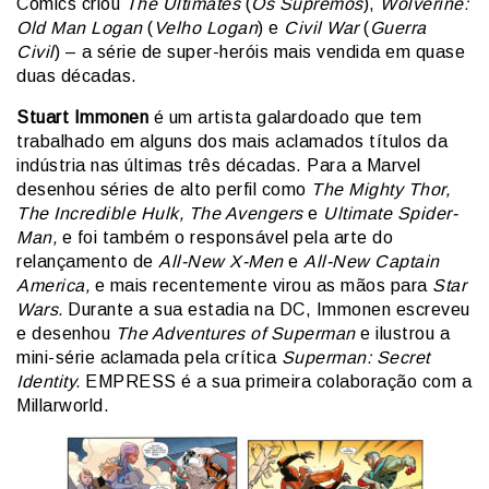
Comics criou
The Ultimates
(
Os Supremos
),
Wolverine:
Old Man Logan
(
Velho Logan
) e
Civil War
(
Guerra
Civil
) – a série de super-heróis mais vendida em quase
duas décadas.
Stuart Immonen
é um artista galardoado que tem
trabalhado em alguns dos mais aclamados títulos da
indústria nas últimas três décadas. Para a Marvel
desenhou séries de alto perfil como
The Mighty Thor,
The Incredible Hulk, The Avengers
e
Ultimate Spider-
Man,
e foi também o responsável pela arte do
relançamento de
All-New X-Men
e
All-New Captain
America,
e mais recentemente virou as mãos para
Star
Wars.
Durante a sua estadia na DC, Immonen escreveu
e desenhou
The Adventures of Superman
e ilustrou a
mini-série aclamada pela crítica
Superman: Secret
Identity.
EMPRESS é a sua primeira colaboração com a
Millarworld.