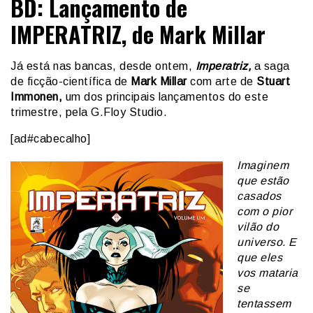
BD: Lançamento de
IMPERATRIZ, de Mark Millar
Já está nas bancas, desde ontem,
Imperatriz,
a saga
de ficção-científica de
Mark Millar
com arte de
Stuart
Immonen,
um dos principais lançamentos do este
trimestre, pela G.Floy Studio.
[ad#cabecalho]
Imaginem
que estão
casados
com o pior
vilão do
universo. E
que eles
vos mataria
se
tentassem