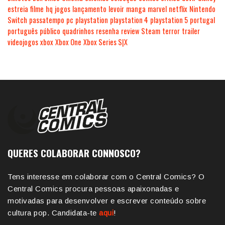
estreia
filme
hq
jogos
lançamento
levoir
manga
marvel
netflix
Nintendo
Switch
passatempo
pc
playstation
playstation 4
playstation 5
portugal
português
público
quadrinhos
resenha
review
Steam
terror
trailer
videojogos
xbox
Xbox One
Xbox Series S|X
QUERES COLABORAR CONNOSCO?
Tens interesse em colaborar com o Central Comics? O
Central Comics procura pessoas apaixonadas e
motivadas para desenvolver e escrever conteúdo sobre
cultura pop. Candidata-te
aqui
!