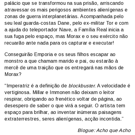
palácio que se transformou na sua prisão, arriscando
atravessar os mais perigosos ambientes alienígenas e
zonas de guerra interplanetárias. Acompanhada pelo
seu leal guarda-costas Dane, pelo ex-militar Tor e com
a ajuda do teleportador Nave, a Família Real inicia a
sua fuga pelo espaço, mas Morax e o seu exército não
recuarão ante nada para os capturar e executar!
Conseguirão Emporia e os seus filhos escapar ao
monstro a que chamam marido e pai, ou estarão à
mercê de uma traição que os entregará nas mãos de
Morax?
“Imperatriz é a definição de
blockbuster.
A velocidade é
vertiginosa. Millar e Immonen não deixam o leitor
respirar, obrigando ao frenético voltar de página, ao
desespero de saber o que virá a seguir. O artista tem
espaço para brilhar, ao inventar inúmeras paisagens
extraterrestres, seres alienígenas, acção incontida.”
Blogue: Acho que Acho