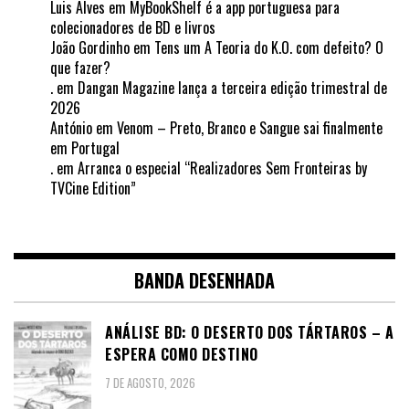
Luis Alves
em
MyBookShelf é a app portuguesa para
colecionadores de BD e livros
João Gordinho
em
Tens um A Teoria do K.O. com defeito? O
que fazer?
.
em
Dangan Magazine lança a terceira edição trimestral de
2026
António
em
Venom – Preto, Branco e Sangue sai finalmente
em Portugal
.
em
Arranca o especial “Realizadores Sem Fronteiras by
TVCine Edition”
BANDA DESENHADA
ANÁLISE BD: O DESERTO DOS TÁRTAROS – A
ESPERA COMO DESTINO
7 DE AGOSTO, 2026