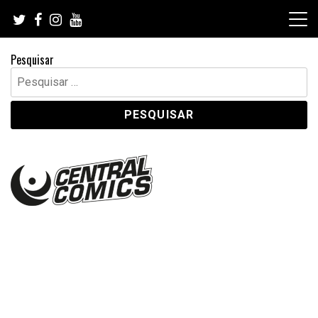
Skip
to
content
Pesquisar
Pesquisar
por: