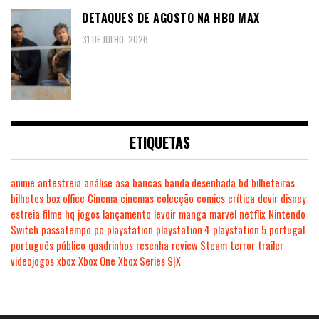
DETAQUES DE AGOSTO NA HBO MAX
31 DE JULHO, 2026
ETIQUETAS
anime
antestreia
análise
asa
bancas
banda desenhada
bd
bilheteiras
bilhetes
box office
Cinema
cinemas
colecção
comics
crítica
devir
disney
estreia
filme
hq
jogos
lançamento
levoir
manga
marvel
netflix
Nintendo
Switch
passatempo
pc
playstation
playstation 4
playstation 5
portugal
português
público
quadrinhos
resenha
review
Steam
terror
trailer
videojogos
xbox
Xbox One
Xbox Series S|X