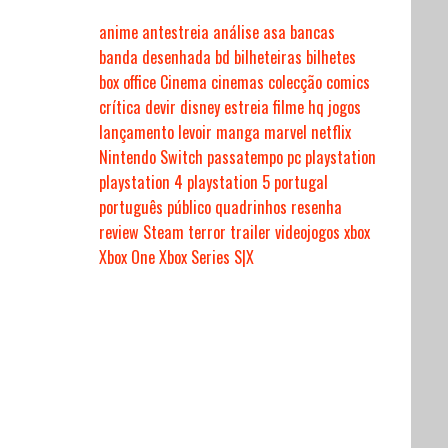
anime
antestreia
análise
asa
bancas
banda desenhada
bd
bilheteiras
bilhetes
box office
Cinema
cinemas
colecção
comics
crítica
devir
disney
estreia
filme
hq
jogos
lançamento
levoir
manga
marvel
netflix
Nintendo Switch
passatempo
pc
playstation
playstation 4
playstation 5
portugal
português
público
quadrinhos
resenha
review
Steam
terror
trailer
videojogos
xbox
Xbox One
Xbox Series S|X