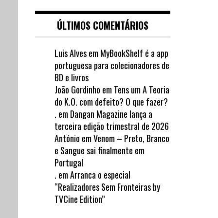
ÚLTIMOS COMENTÁRIOS
Luis Alves
em
MyBookShelf é a app
portuguesa para colecionadores de
BD e livros
João Gordinho
em
Tens um A Teoria
do K.O. com defeito? O que fazer?
.
em
Dangan Magazine lança a
terceira edição trimestral de 2026
António
em
Venom – Preto, Branco
e Sangue sai finalmente em
Portugal
.
em
Arranca o especial
“Realizadores Sem Fronteiras by
TVCine Edition”