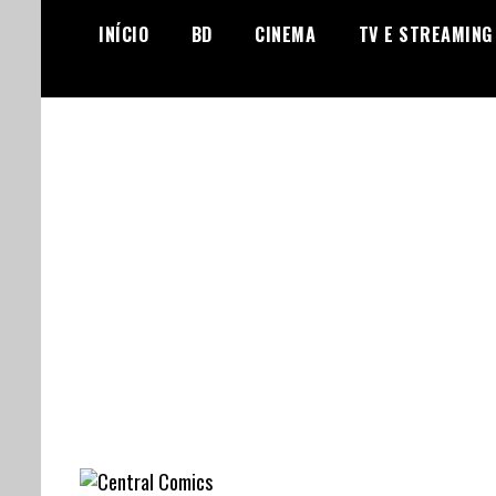
Skip
INÍCIO
BD
CINEMA
TV E STREAMING
to
content