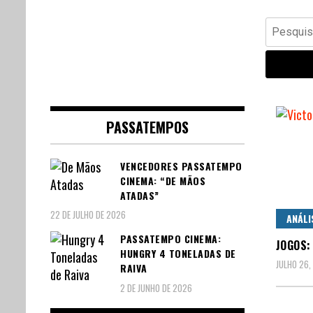
Banda Desenhada, Cinema,
Central Comics
Pesquisar
Animação, TV, Videojogos
por:
PASSATEMPOS
VENCEDORES PASSATEMPO
CINEMA: “DE MÃOS
ATADAS”
22 DE JULHO DE 2026
ANÁLI
PASSATEMPO CINEMA:
JOGOS:
HUNGRY 4 TONELADAS DE
JULHO 26,
RAIVA
2 DE JUNHO DE 2026