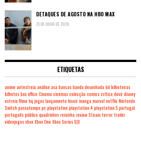
DETAQUES DE AGOSTO NA HBO MAX
31 DE JULHO DE 2026
ETIQUETAS
anime
antestreia
análise
asa
bancas
banda desenhada
bd
bilheteiras
bilhetes
box office
Cinema
cinemas
colecção
comics
crítica
devir
disney
estreia
filme
hq
jogos
lançamento
levoir
manga
marvel
netflix
Nintendo
Switch
passatempo
pc
playstation
playstation 4
playstation 5
portugal
português
público
quadrinhos
resenha
review
Steam
terror
trailer
videojogos
xbox
Xbox One
Xbox Series S|X