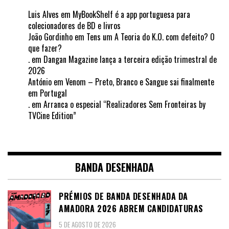
Luis Alves
em
MyBookShelf é a app portuguesa para
colecionadores de BD e livros
João Gordinho
em
Tens um A Teoria do K.O. com defeito? O
que fazer?
.
em
Dangan Magazine lança a terceira edição trimestral de
2026
António
em
Venom – Preto, Branco e Sangue sai finalmente
em Portugal
.
em
Arranca o especial “Realizadores Sem Fronteiras by
TVCine Edition”
BANDA DESENHADA
PRÉMIOS DE BANDA DESENHADA DA
AMADORA 2026 ABREM CANDIDATURAS
5 DE AGOSTO DE 2026