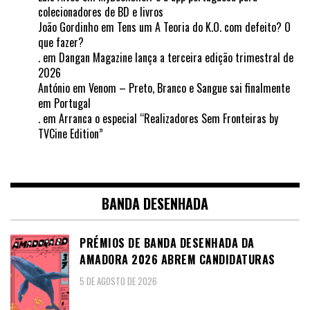
colecionadores de BD e livros
João Gordinho
em
Tens um A Teoria do K.O. com defeito? O
que fazer?
.
em
Dangan Magazine lança a terceira edição trimestral de
2026
António
em
Venom – Preto, Branco e Sangue sai finalmente
em Portugal
.
em
Arranca o especial “Realizadores Sem Fronteiras by
TVCine Edition”
BANDA DESENHADA
PRÉMIOS DE BANDA DESENHADA DA
AMADORA 2026 ABREM CANDIDATURAS
5 DE AGOSTO DE 2026