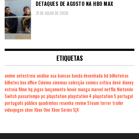
DETAQUES DE AGOSTO NA HBO MAX
31 DE JULHO DE 2026
ETIQUETAS
anime
antestreia
análise
asa
bancas
banda desenhada
bd
bilheteiras
bilhetes
box office
Cinema
cinemas
colecção
comics
crítica
devir
disney
estreia
filme
hq
jogos
lançamento
levoir
manga
marvel
netflix
Nintendo
Switch
passatempo
pc
playstation
playstation 4
playstation 5
portugal
português
público
quadrinhos
resenha
review
Steam
terror
trailer
videojogos
xbox
Xbox One
Xbox Series S|X