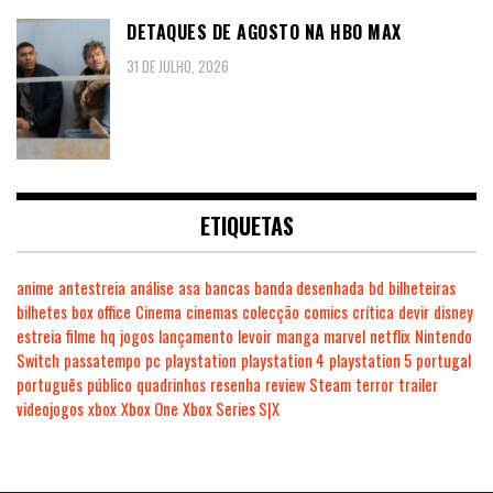
DETAQUES DE AGOSTO NA HBO MAX
31 DE JULHO, 2026
ETIQUETAS
anime
antestreia
análise
asa
bancas
banda desenhada
bd
bilheteiras
bilhetes
box office
Cinema
cinemas
colecção
comics
crítica
devir
disney
estreia
filme
hq
jogos
lançamento
levoir
manga
marvel
netflix
Nintendo
Switch
passatempo
pc
playstation
playstation 4
playstation 5
portugal
português
público
quadrinhos
resenha
review
Steam
terror
trailer
videojogos
xbox
Xbox One
Xbox Series S|X