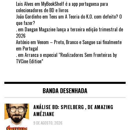
Luis Alves
em
MyBookShelf é a app portuguesa para
colecionadores de BD e livros
João Gordinho
em
Tens um A Teoria do K.O. com defeito? O
que fazer?
.
em
Dangan Magazine lança a terceira edição trimestral de
2026
António
em
Venom – Preto, Branco e Sangue sai finalmente
em Portugal
.
em
Arranca o especial “Realizadores Sem Fronteiras by
TVCine Edition”
BANDA DESENHADA
ANÁLISE BD: SPIELBERG , DE AMAZING
AMÉZIANE
9 DE AGOSTO, 2026