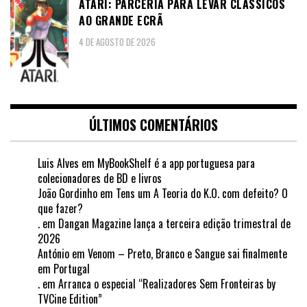
ATARI: PARCERIA PARA LEVAR CLÁSSICOS
AO GRANDE ECRÃ
4 DE AGOSTO DE 2026
ÚLTIMOS COMENTÁRIOS
Luis Alves
em
MyBookShelf é a app portuguesa para
colecionadores de BD e livros
João Gordinho
em
Tens um A Teoria do K.O. com defeito? O
que fazer?
.
em
Dangan Magazine lança a terceira edição trimestral de
2026
António
em
Venom – Preto, Branco e Sangue sai finalmente
em Portugal
.
em
Arranca o especial “Realizadores Sem Fronteiras by
TVCine Edition”