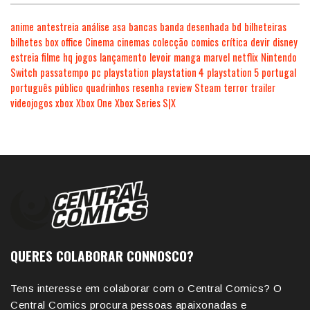
anime
antestreia
análise
asa
bancas
banda desenhada
bd
bilheteiras
bilhetes
box office
Cinema
cinemas
colecção
comics
crítica
devir
disney
estreia
filme
hq
jogos
lançamento
levoir
manga
marvel
netflix
Nintendo
Switch
passatempo
pc
playstation
playstation 4
playstation 5
portugal
português
público
quadrinhos
resenha
review
Steam
terror
trailer
videojogos
xbox
Xbox One
Xbox Series S|X
QUERES COLABORAR CONNOSCO?
Tens interesse em colaborar com o Central Comics? O
Central Comics procura pessoas apaixonadas e