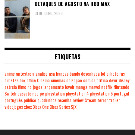
DETAQUES DE AGOSTO NA HBO MAX
31 DE JULHO, 2026
ETIQUETAS
anime
antestreia
análise
asa
bancas
banda desenhada
bd
bilheteiras
bilhetes
box office
Cinema
cinemas
colecção
comics
crítica
devir
disney
estreia
filme
hq
jogos
lançamento
levoir
manga
marvel
netflix
Nintendo
Switch
passatempo
pc
playstation
playstation 4
playstation 5
portugal
português
público
quadrinhos
resenha
review
Steam
terror
trailer
videojogos
xbox
Xbox One
Xbox Series S|X