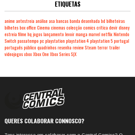
ETIQUETAS
anime
antestreia
análise
asa
bancas
banda desenhada
bd
bilheteiras
bilhetes
box office
Cinema
cinemas
colecção
comics
crítica
devir
disney
estreia
filme
hq
jogos
lançamento
levoir
manga
marvel
netflix
Nintendo
Switch
passatempo
pc
playstation
playstation 4
playstation 5
portugal
português
público
quadrinhos
resenha
review
Steam
terror
trailer
videojogos
xbox
Xbox One
Xbox Series S|X
QUERES COLABORAR CONNOSCO?
Tens interesse em colaborar com o Central Comics? O