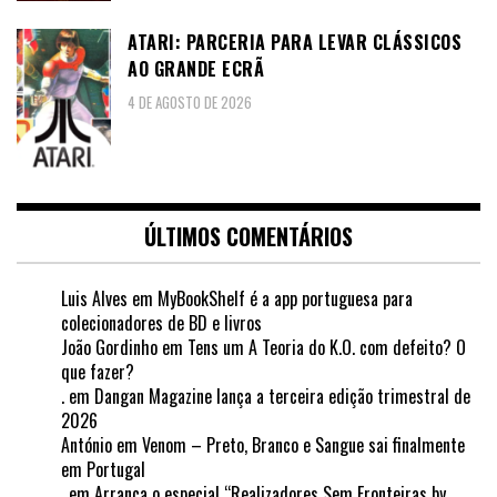
ATARI: PARCERIA PARA LEVAR CLÁSSICOS
AO GRANDE ECRÃ
4 DE AGOSTO DE 2026
ÚLTIMOS COMENTÁRIOS
Luis Alves
em
MyBookShelf é a app portuguesa para
colecionadores de BD e livros
João Gordinho
em
Tens um A Teoria do K.O. com defeito? O
que fazer?
.
em
Dangan Magazine lança a terceira edição trimestral de
2026
António
em
Venom – Preto, Branco e Sangue sai finalmente
em Portugal
.
em
Arranca o especial “Realizadores Sem Fronteiras by