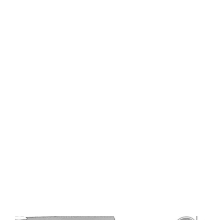
Central Comics
Banda Desenhada, Cinema, Animação, TV, Videojogos