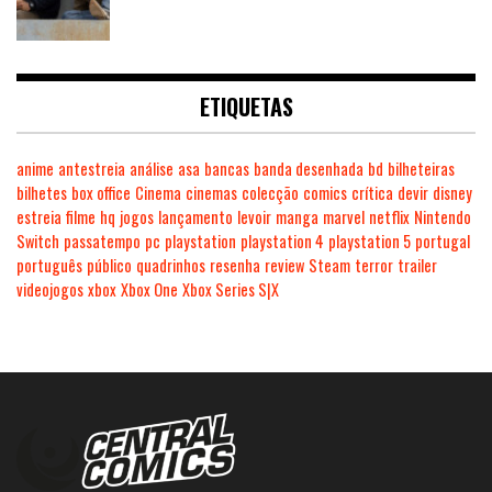
ETIQUETAS
anime
antestreia
análise
asa
bancas
banda desenhada
bd
bilheteiras
bilhetes
box office
Cinema
cinemas
colecção
comics
crítica
devir
disney
estreia
filme
hq
jogos
lançamento
levoir
manga
marvel
netflix
Nintendo
Switch
passatempo
pc
playstation
playstation 4
playstation 5
portugal
português
público
quadrinhos
resenha
review
Steam
terror
trailer
videojogos
xbox
Xbox One
Xbox Series S|X