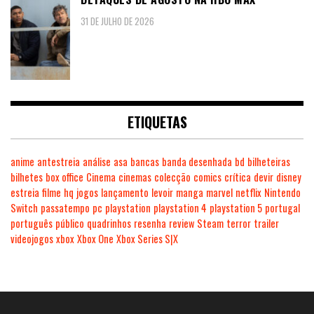
31 DE JULHO DE 2026
ETIQUETAS
anime
antestreia
análise
asa
bancas
banda desenhada
bd
bilheteiras
bilhetes
box office
Cinema
cinemas
colecção
comics
crítica
devir
disney
estreia
filme
hq
jogos
lançamento
levoir
manga
marvel
netflix
Nintendo
Switch
passatempo
pc
playstation
playstation 4
playstation 5
portugal
português
público
quadrinhos
resenha
review
Steam
terror
trailer
videojogos
xbox
Xbox One
Xbox Series S|X