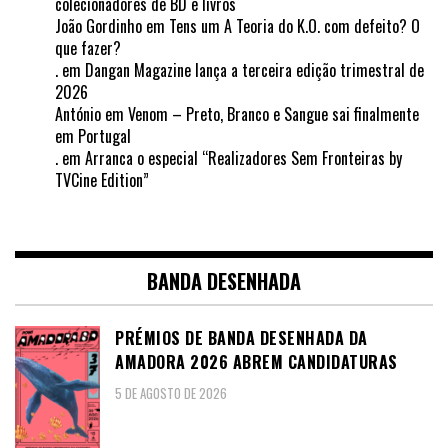
colecionadores de BD e livros
João Gordinho
em
Tens um A Teoria do K.O. com defeito? O
que fazer?
.
em
Dangan Magazine lança a terceira edição trimestral de
2026
António
em
Venom – Preto, Branco e Sangue sai finalmente
em Portugal
.
em
Arranca o especial “Realizadores Sem Fronteiras by
TVCine Edition”
BANDA DESENHADA
PRÉMIOS DE BANDA DESENHADA DA
AMADORA 2026 ABREM CANDIDATURAS
5 DE AGOSTO DE 2026