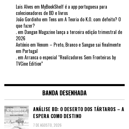
Luis Alves
em
MyBookShelf é a app portuguesa para
colecionadores de BD e livros
João Gordinho
em
Tens um A Teoria do K.O. com defeito? O
que fazer?
.
em
Dangan Magazine lança a terceira edição trimestral de
2026
António
em
Venom – Preto, Branco e Sangue sai finalmente
em Portugal
.
em
Arranca o especial “Realizadores Sem Fronteiras by
TVCine Edition”
BANDA DESENHADA
ANÁLISE BD: O DESERTO DOS TÁRTAROS – A
ESPERA COMO DESTINO
7 DE AGOSTO, 2026