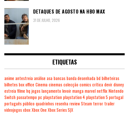
DETAQUES DE AGOSTO NA HBO MAX
31 DE JULHO, 2026
ETIQUETAS
anime
antestreia
análise
asa
bancas
banda desenhada
bd
bilheteiras
bilhetes
box office
Cinema
cinemas
colecção
comics
crítica
devir
disney
estreia
filme
hq
jogos
lançamento
levoir
manga
marvel
netflix
Nintendo
Switch
passatempo
pc
playstation
playstation 4
playstation 5
portugal
português
público
quadrinhos
resenha
review
Steam
terror
trailer
videojogos
xbox
Xbox One
Xbox Series S|X