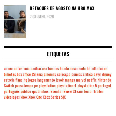
DETAQUES DE AGOSTO NA HBO MAX
31 DE JULHO, 2026
ETIQUETAS
anime
antestreia
análise
asa
bancas
banda desenhada
bd
bilheteiras
bilhetes
box office
Cinema
cinemas
colecção
comics
crítica
devir
disney
estreia
filme
hq
jogos
lançamento
levoir
manga
marvel
netflix
Nintendo
Switch
passatempo
pc
playstation
playstation 4
playstation 5
portugal
português
público
quadrinhos
resenha
review
Steam
terror
trailer
videojogos
xbox
Xbox One
Xbox Series S|X