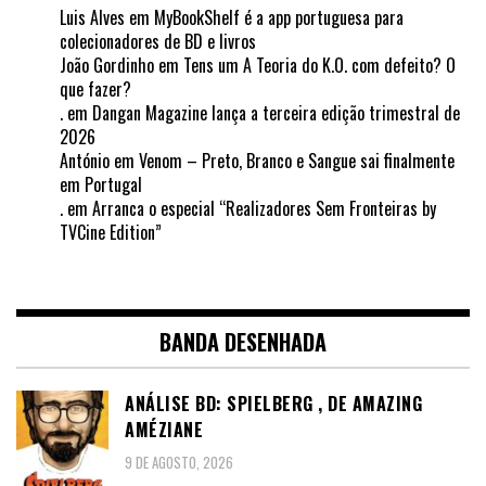
Luis Alves
em
MyBookShelf é a app portuguesa para
colecionadores de BD e livros
João Gordinho
em
Tens um A Teoria do K.O. com defeito? O
que fazer?
.
em
Dangan Magazine lança a terceira edição trimestral de
2026
António
em
Venom – Preto, Branco e Sangue sai finalmente
em Portugal
.
em
Arranca o especial “Realizadores Sem Fronteiras by
TVCine Edition”
BANDA DESENHADA
ANÁLISE BD: SPIELBERG , DE AMAZING
AMÉZIANE
9 DE AGOSTO, 2026