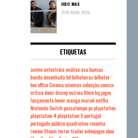
HBO MAX
31 DE JULHO, 2026
ETIQUETAS
anime
antestreia
análise
asa
bancas
banda desenhada
bd
bilheteiras
bilhetes
box office
Cinema
cinemas
colecção
comics
crítica
devir
disney
estreia
filme
hq
jogos
lançamento
levoir
manga
marvel
netflix
Nintendo Switch
passatempo
pc
playstation
playstation 4
playstation 5
portugal
português
público
quadrinhos
resenha
review
Steam
terror
trailer
videojogos
xbox