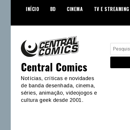
Skip
INÍCIO
BD
CINEMA
TV E STREAMING
to
content
Pesquisar
por:
Central Comics
Notícias, críticas e novidades
de banda desenhada, cinema,
séries, animação, videojogos e
cultura geek desde 2001.