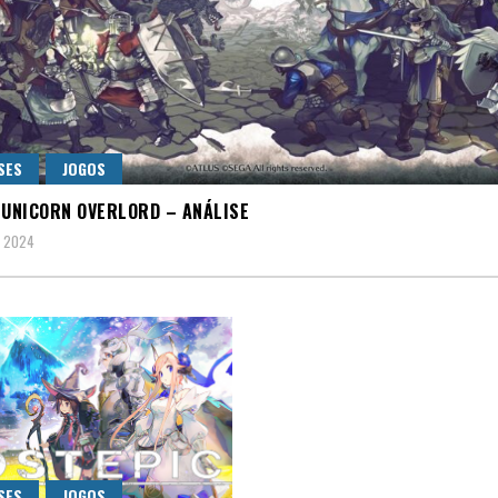
SES
JOGOS
 UNICORN OVERLORD – ANÁLISE
, 2024
SES
JOGOS