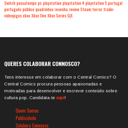
Switch
passatempo
pc
playstation
playstation 4
playstation 5
portugal
português
público
quadrinhos
resenha
review
Steam
terror
trailer
videojogos
xbox
Xbox One
Xbox Series S|X
QUERES COLABORAR CONNOSCO?
Tens interesse em colaborar com o Central Comics? O
Central Comics procura pessoas apaixonadas e
motivadas para desenvolver e escrever conteúdo sobre
cultura pop. Candidata-te
aqui
!
Quem Somos
Publicidade
Colabora Connosco