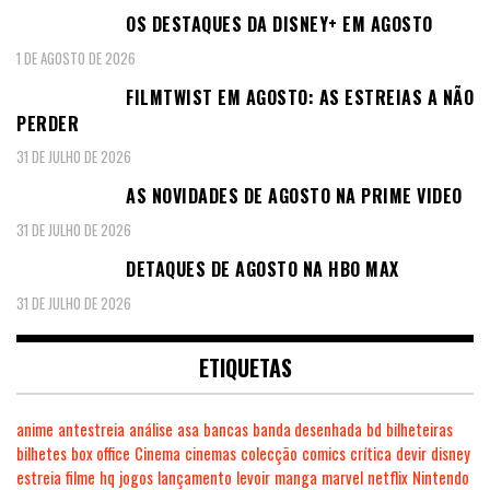
OS DESTAQUES DA DISNEY+ EM AGOSTO
1 DE AGOSTO DE 2026
FILMTWIST EM AGOSTO: AS ESTREIAS A NÃO
PERDER
31 DE JULHO DE 2026
AS NOVIDADES DE AGOSTO NA PRIME VIDEO
31 DE JULHO DE 2026
DETAQUES DE AGOSTO NA HBO MAX
31 DE JULHO DE 2026
ETIQUETAS
anime
antestreia
análise
asa
bancas
banda desenhada
bd
bilheteiras
bilhetes
box office
Cinema
cinemas
colecção
comics
crítica
devir
disney
estreia
filme
hq
jogos
lançamento
levoir
manga
marvel
netflix
Nintendo