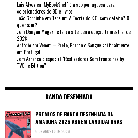
Luis Alves
em
MyBookShelf é a app portuguesa para
colecionadores de BD e livros
João Gordinho
em
Tens um A Teoria do K.O. com defeito? O
que fazer?
.
em
Dangan Magazine lança a terceira edição trimestral de
2026
António
em
Venom – Preto, Branco e Sangue sai finalmente
em Portugal
.
em
Arranca o especial “Realizadores Sem Fronteiras by
TVCine Edition”
BANDA DESENHADA
PRÉMIOS DE BANDA DESENHADA DA
AMADORA 2026 ABREM CANDIDATURAS
5 DE AGOSTO DE 2026