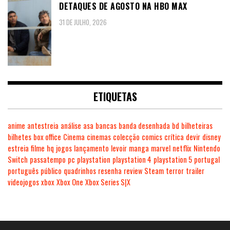
DETAQUES DE AGOSTO NA HBO MAX
31 DE JULHO, 2026
ETIQUETAS
anime
antestreia
análise
asa
bancas
banda desenhada
bd
bilheteiras
bilhetes
box office
Cinema
cinemas
colecção
comics
crítica
devir
disney
estreia
filme
hq
jogos
lançamento
levoir
manga
marvel
netflix
Nintendo
Switch
passatempo
pc
playstation
playstation 4
playstation 5
portugal
português
público
quadrinhos
resenha
review
Steam
terror
trailer
videojogos
xbox
Xbox One
Xbox Series S|X