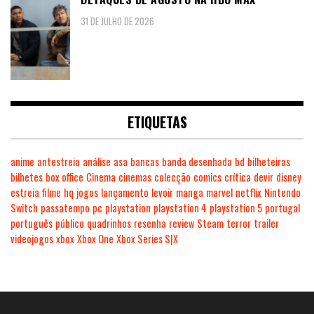
31 DE JULHO DE 2026
ETIQUETAS
anime
antestreia
análise
asa
bancas
banda desenhada
bd
bilheteiras
bilhetes
box office
Cinema
cinemas
colecção
comics
crítica
devir
disney
estreia
filme
hq
jogos
lançamento
levoir
manga
marvel
netflix
Nintendo
Switch
passatempo
pc
playstation
playstation 4
playstation 5
portugal
português
público
quadrinhos
resenha
review
Steam
terror
trailer
videojogos
xbox
Xbox One
Xbox Series S|X