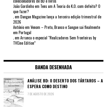
colecionadores de BD e livros
João Gordinho
em
Tens um A Teoria do K.O. com defeito? O
que fazer?
.
em
Dangan Magazine lança a terceira edição trimestral de
2026
António
em
Venom – Preto, Branco e Sangue sai finalmente
em Portugal
.
em
Arranca o especial “Realizadores Sem Fronteiras by
TVCine Edition”
BANDA DESENHADA
ANÁLISE BD: O DESERTO DOS TÁRTAROS – A
ESPERA COMO DESTINO
7 DE AGOSTO DE 2026