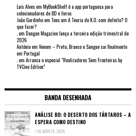
Luis Alves
em
MyBookShelf é a app portuguesa para
colecionadores de BD e livros
João Gordinho
em
Tens um A Teoria do K.O. com defeito? O
que fazer?
.
em
Dangan Magazine lança a terceira edição trimestral de
2026
António
em
Venom – Preto, Branco e Sangue sai finalmente
em Portugal
.
em
Arranca o especial “Realizadores Sem Fronteiras by
TVCine Edition”
BANDA DESENHADA
ANÁLISE BD: O DESERTO DOS TÁRTAROS – A
ESPERA COMO DESTINO
7 DE AGOSTO, 2026