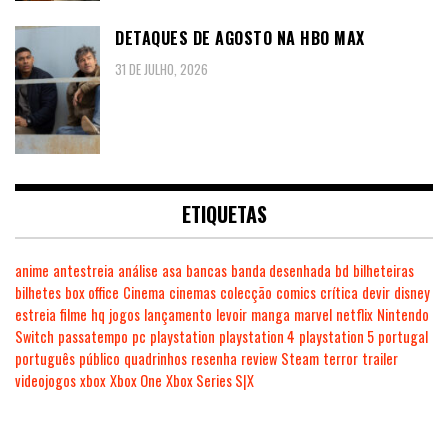
DETAQUES DE AGOSTO NA HBO MAX
31 DE JULHO, 2026
ETIQUETAS
anime
antestreia
análise
asa
bancas
banda desenhada
bd
bilheteiras
bilhetes
box office
Cinema
cinemas
colecção
comics
crítica
devir
disney
estreia
filme
hq
jogos
lançamento
levoir
manga
marvel
netflix
Nintendo
Switch
passatempo
pc
playstation
playstation 4
playstation 5
portugal
português
público
quadrinhos
resenha
review
Steam
terror
trailer
videojogos
xbox
Xbox One
Xbox Series S|X