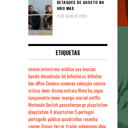
DETAQUES DE AGOSTO NA
HBO MAX
31 DE JULHO DE 2026
ETIQUETAS
anime
antestreia
análise
asa
bancas
banda desenhada
bd
bilheteiras
bilhetes
box office
Cinema
cinemas
colecção
comics
crítica
devir
disney
estreia
filme
hq
jogos
lançamento
levoir
manga
marvel
netflix
Nintendo Switch
passatempo
pc
playstation
playstation 4
playstation 5
portugal
português
público
quadrinhos
resenha
review
Steam
terror
trailer
videojogos
xbox