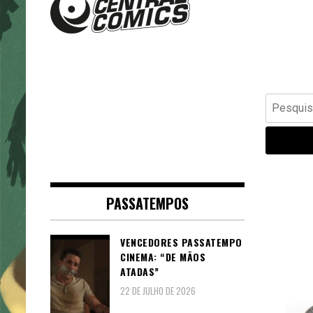
Banda Desenhada, Cinema,
Central Comics
Animação, TV, Videojogos
Pesquisar
por:
PASSATEMPOS
VENCEDORES PASSATEMPO
CINEMA: “DE MÃOS
ATADAS”
22 DE JULHO DE 2026