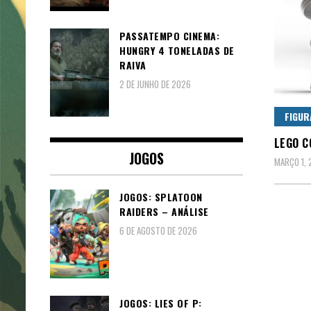
PASSATEMPO CINEMA:
HUNGRY 4 TONELADAS DE
RAIVA
2 DE JUNHO DE 2026
FIGUR
LEGO C
JOGOS
MARÇO 1, 
JOGOS: SPLATOON
RAIDERS – ANÁLISE
6 DE AGOSTO DE 2026
JOGOS: LIES OF P: