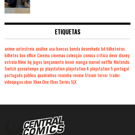
ETIQUETAS
anime
antestreia
análise
asa
bancas
banda desenhada
bd
bilheteiras
bilhetes
box office
Cinema
cinemas
colecção
comics
crítica
devir
disney
estreia
filme
hq
jogos
lançamento
levoir
manga
marvel
netflix
Nintendo
Switch
passatempo
pc
playstation
playstation 4
playstation 5
portugal
português
público
quadrinhos
resenha
review
Steam
terror
trailer
videojogos
xbox
Xbox One
Xbox Series S|X