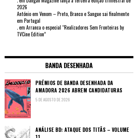
.
em
Dangan Magazine lança a terceira edição trimestral de
2026
António
em
Venom – Preto, Branco e Sangue sai finalmente
em Portugal
.
em
Arranca o especial “Realizadores Sem Fronteiras by
TVCine Edition”
BANDA DESENHADA
PRÉMIOS DE BANDA DESENHADA DA
AMADORA 2026 ABREM CANDIDATURAS
5 DE AGOSTO DE 2026
ANÁLISE BD: ATAQUE DOS TITÃS – VOLUME
11