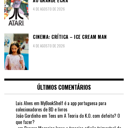
AO GRANDE ECRÃ
4 DE AGOSTO DE 2026
CINEMA: CRÍTICA – ICE CREAM MAN
4 DE AGOSTO DE 2026
ÚLTIMOS COMENTÁRIOS
Luis Alves
em
MyBookShelf é a app portuguesa para
colecionadores de BD e livros
João Gordinho
em
Tens um A Teoria do K.O. com defeito? O
que fazer?