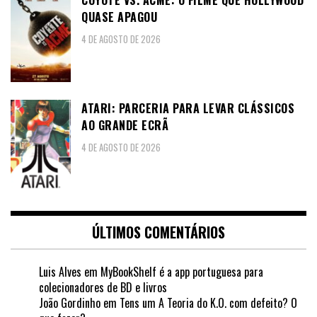
COYOTE VS. ACME: O FILME QUE HOLLYWOOD
QUASE APAGOU
4 DE AGOSTO DE 2026
ATARI: PARCERIA PARA LEVAR CLÁSSICOS
AO GRANDE ECRÃ
4 DE AGOSTO DE 2026
ÚLTIMOS COMENTÁRIOS
Luis Alves
em
MyBookShelf é a app portuguesa para
colecionadores de BD e livros
João Gordinho
em
Tens um A Teoria do K.O. com defeito? O