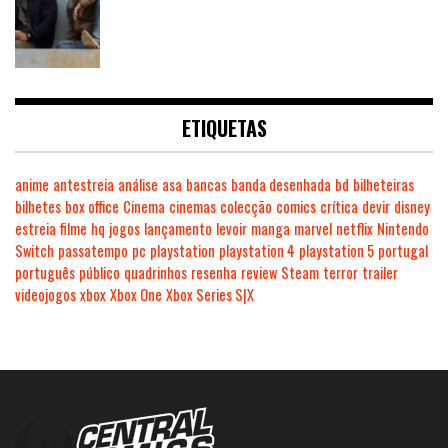
ETIQUETAS
anime
antestreia
análise
asa
bancas
banda desenhada
bd
bilheteiras
bilhetes
box office
Cinema
cinemas
colecção
comics
crítica
devir
disney
estreia
filme
hq
jogos
lançamento
levoir
manga
marvel
netflix
Nintendo
Switch
passatempo
pc
playstation
playstation 4
playstation 5
portugal
português
público
quadrinhos
resenha
review
Steam
terror
trailer
videojogos
xbox
Xbox One
Xbox Series S|X