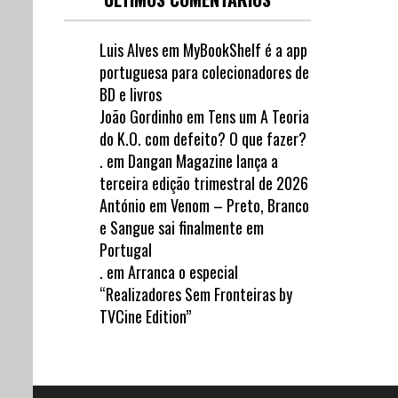
Luis Alves
em
MyBookShelf é a app
portuguesa para colecionadores de
BD e livros
João Gordinho
em
Tens um A Teoria
do K.O. com defeito? O que fazer?
.
em
Dangan Magazine lança a
terceira edição trimestral de 2026
António
em
Venom – Preto, Branco
e Sangue sai finalmente em
Portugal
.
em
Arranca o especial
“Realizadores Sem Fronteiras by
TVCine Edition”