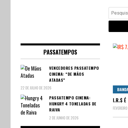
Banda Desenhada, Cinema,
Central Comics
Pesquisar
Animação, TV, Videojogos
por:
PASSATEMPOS
VENCEDORES PASSATEMPO
CINEMA: “DE MÃOS
ATADAS”
22 DE JULHO DE 2026
BAND
PASSATEMPO CINEMA:
I.R.$ 
HUNGRY 4 TONELADAS DE
FEVEREIRO
RAIVA
2 DE JUNHO DE 2026