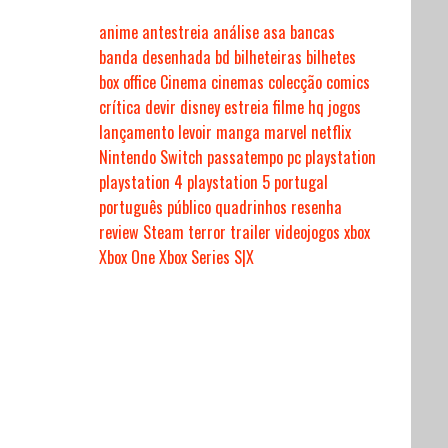
anime
antestreia
análise
asa
bancas
banda desenhada
bd
bilheteiras
bilhetes
box office
Cinema
cinemas
colecção
comics
crítica
devir
disney
estreia
filme
hq
jogos
lançamento
levoir
manga
marvel
netflix
Nintendo Switch
passatempo
pc
playstation
playstation 4
playstation 5
portugal
português
público
quadrinhos
resenha
review
Steam
terror
trailer
videojogos
xbox
Xbox One
Xbox Series S|X