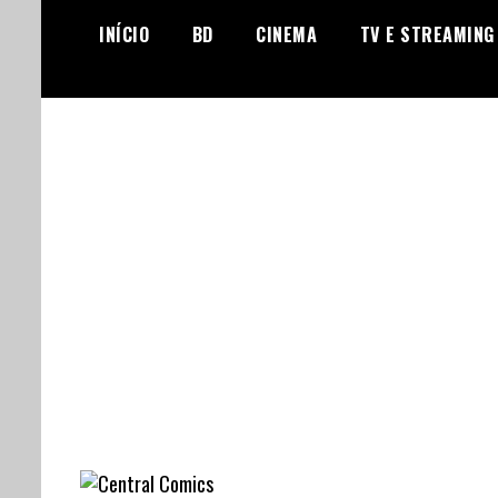
Skip
INÍCIO
BD
CINEMA
TV E STREAMING
to
content