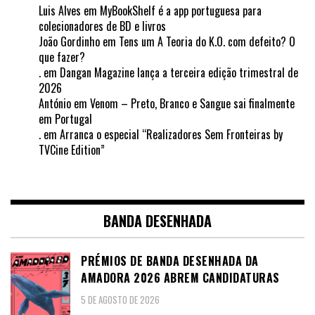
Luis Alves
em
MyBookShelf é a app portuguesa para
colecionadores de BD e livros
João Gordinho
em
Tens um A Teoria do K.O. com defeito? O
que fazer?
.
em
Dangan Magazine lança a terceira edição trimestral de
2026
António
em
Venom – Preto, Branco e Sangue sai finalmente
em Portugal
.
em
Arranca o especial “Realizadores Sem Fronteiras by
TVCine Edition”
BANDA DESENHADA
PRÉMIOS DE BANDA DESENHADA DA
AMADORA 2026 ABREM CANDIDATURAS
5 DE AGOSTO DE 2026