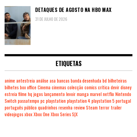
DETAQUES DE AGOSTO NA HBO MAX
31 DE JULHO DE 2026
ETIQUETAS
anime
antestreia
análise
asa
bancas
banda desenhada
bd
bilheteiras
bilhetes
box office
Cinema
cinemas
colecção
comics
crítica
devir
disney
estreia
filme
hq
jogos
lançamento
levoir
manga
marvel
netflix
Nintendo
Switch
passatempo
pc
playstation
playstation 4
playstation 5
portugal
português
público
quadrinhos
resenha
review
Steam
terror
trailer
videojogos
xbox
Xbox One
Xbox Series S|X