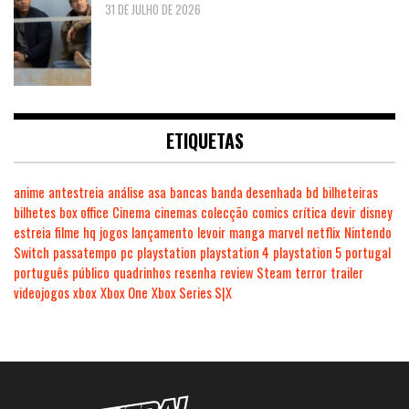
31 DE JULHO DE 2026
ETIQUETAS
anime
antestreia
análise
asa
bancas
banda desenhada
bd
bilheteiras
bilhetes
box office
Cinema
cinemas
colecção
comics
crítica
devir
disney
estreia
filme
hq
jogos
lançamento
levoir
manga
marvel
netflix
Nintendo
Switch
passatempo
pc
playstation
playstation 4
playstation 5
portugal
português
público
quadrinhos
resenha
review
Steam
terror
trailer
videojogos
xbox
Xbox One
Xbox Series S|X