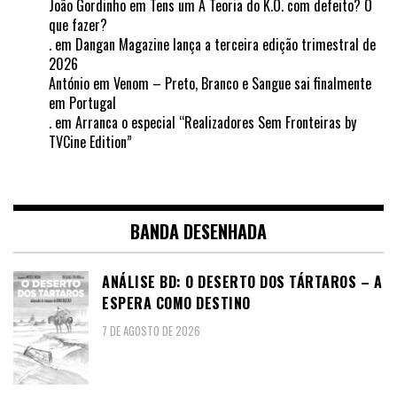
João Gordinho
em
Tens um A Teoria do K.O. com defeito? O
que fazer?
.
em
Dangan Magazine lança a terceira edição trimestral de
2026
António
em
Venom – Preto, Branco e Sangue sai finalmente
em Portugal
.
em
Arranca o especial “Realizadores Sem Fronteiras by
TVCine Edition”
BANDA DESENHADA
ANÁLISE BD: O DESERTO DOS TÁRTAROS – A
ESPERA COMO DESTINO
7 DE AGOSTO DE 2026