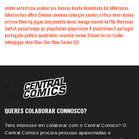
anime
antestreia
análise
asa
bancas
banda desenhada
bd
bilheteiras
bilhetes
box office
Cinema
cinemas
colecção
comics
crítica
devir
disney
estreia
filme
hq
jogos
lançamento
levoir
manga
marvel
netflix
Nintendo
Switch
passatempo
pc
playstation
playstation 4
playstation 5
portugal
português
público
quadrinhos
resenha
review
Steam
terror
trailer
videojogos
xbox
Xbox One
Xbox Series S|X
QUERES COLABORAR CONNOSCO?
Tens interesse em colaborar com o Central Comics? O
Central Comics procura pessoas apaixonadas e