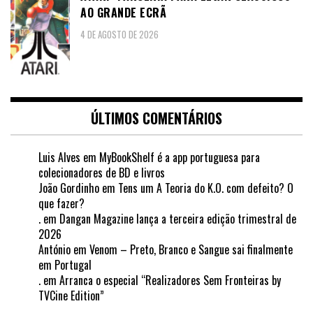
AO GRANDE ECRÃ
4 DE AGOSTO DE 2026
ÚLTIMOS COMENTÁRIOS
Luis Alves
em
MyBookShelf é a app portuguesa para
colecionadores de BD e livros
João Gordinho
em
Tens um A Teoria do K.O. com defeito? O
que fazer?
.
em
Dangan Magazine lança a terceira edição trimestral de
2026
António
em
Venom – Preto, Branco e Sangue sai finalmente
em Portugal
.
em
Arranca o especial “Realizadores Sem Fronteiras by
TVCine Edition”