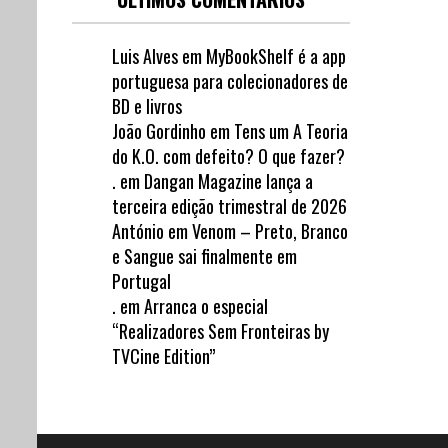
Luis Alves
em
MyBookShelf é a app
portuguesa para colecionadores de
BD e livros
João Gordinho
em
Tens um A Teoria
do K.O. com defeito? O que fazer?
.
em
Dangan Magazine lança a
terceira edição trimestral de 2026
António
em
Venom – Preto, Branco
e Sangue sai finalmente em
Portugal
.
em
Arranca o especial
“Realizadores Sem Fronteiras by
TVCine Edition”