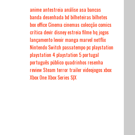
anime
antestreia
análise
asa
bancas
banda desenhada
bd
bilheteiras
bilhetes
box office
Cinema
cinemas
colecção
comics
crítica
devir
disney
estreia
filme
hq
jogos
lançamento
levoir
manga
marvel
netflix
Nintendo Switch
passatempo
pc
playstation
playstation 4
playstation 5
portugal
português
público
quadrinhos
resenha
review
Steam
terror
trailer
videojogos
xbox
Xbox One
Xbox Series S|X