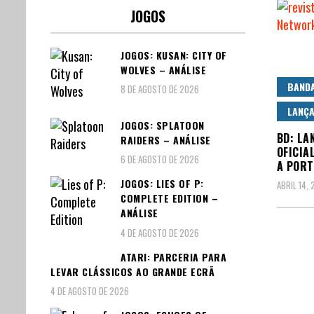
JOGOS
JOGOS: KUSAN: CITY OF
WOLVES – ANÁLISE
BAND
8 DE AGOSTO DE 2026
LANÇ
JOGOS: SPLATOON
BD: LA
RAIDERS – ANÁLISE
OFICIA
6 DE AGOSTO DE 2026
A POR
JOGOS: LIES OF P:
ABRIL 14, 
COMPLETE EDITION –
ANÁLISE
4 DE AGOSTO DE 2026
ATARI: PARCERIA PARA
LEVAR CLÁSSICOS AO GRANDE ECRÃ
4 DE AGOSTO DE 2026