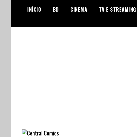
Skip
INÍCIO
BD
CINEMA
TV E STREAMING
to
content