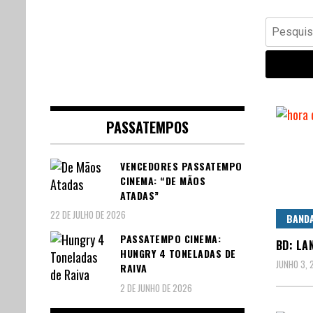
Banda Desenhada, Cinema,
Central Comics
Pesquisar
Animação, TV, Videojogos
por:
PASSATEMPOS
VENCEDORES PASSATEMPO
CINEMA: “DE MÃOS
ATADAS”
22 DE JULHO DE 2026
BAND
PASSATEMPO CINEMA:
BD: LA
HUNGRY 4 TONELADAS DE
JUNHO 3, 
RAIVA
2 DE JUNHO DE 2026