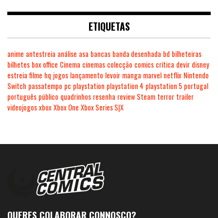
ETIQUETAS
anime
antestreia
análise
asa
bancas
banda desenhada
bd
bilheteiras
bilhetes
box office
Cinema
cinemas
colecção
comics
crítica
devir
disney
estreia
filme
hq
jogos
lançamento
levoir
manga
marvel
netflix
Nintendo
Switch
passatempo
pc
playstation
playstation 4
playstation 5
portugal
português
público
quadrinhos
resenha
review
Steam
terror
trailer
videojogos
xbox
Xbox One
Xbox Series S|X
QUERES COLABORAR CONNOSCO?