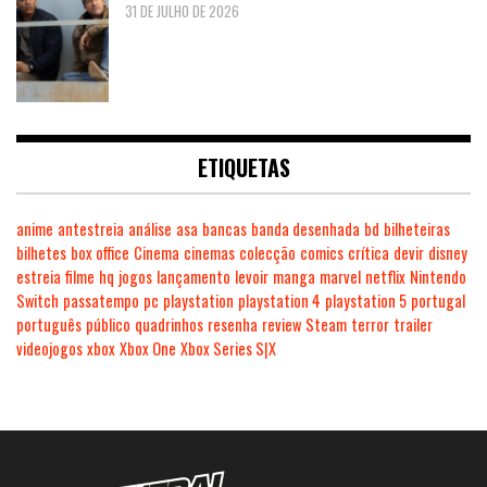
31 DE JULHO DE 2026
ETIQUETAS
anime
antestreia
análise
asa
bancas
banda desenhada
bd
bilheteiras
bilhetes
box office
Cinema
cinemas
colecção
comics
crítica
devir
disney
estreia
filme
hq
jogos
lançamento
levoir
manga
marvel
netflix
Nintendo
Switch
passatempo
pc
playstation
playstation 4
playstation 5
portugal
português
público
quadrinhos
resenha
review
Steam
terror
trailer
videojogos
xbox
Xbox One
Xbox Series S|X