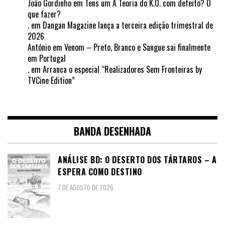
João Gordinho
em
Tens um A Teoria do K.O. com defeito? O
que fazer?
.
em
Dangan Magazine lança a terceira edição trimestral de
2026
António
em
Venom – Preto, Branco e Sangue sai finalmente
em Portugal
.
em
Arranca o especial “Realizadores Sem Fronteiras by
TVCine Edition”
BANDA DESENHADA
ANÁLISE BD: O DESERTO DOS TÁRTAROS – A
ESPERA COMO DESTINO
7 DE AGOSTO DE 2026