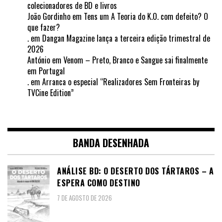
colecionadores de BD e livros
João Gordinho
em
Tens um A Teoria do K.O. com defeito? O
que fazer?
.
em
Dangan Magazine lança a terceira edição trimestral de
2026
António
em
Venom – Preto, Branco e Sangue sai finalmente
em Portugal
.
em
Arranca o especial “Realizadores Sem Fronteiras by
TVCine Edition”
BANDA DESENHADA
ANÁLISE BD: O DESERTO DOS TÁRTAROS – A
ESPERA COMO DESTINO
7 DE AGOSTO DE 2026