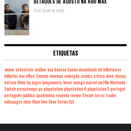
DETAQUES DE AGOSTO NA HBO MAX
31 DE JULHO DE 2026
ETIQUETAS
anime
antestreia
análise
asa
bancas
banda desenhada
bd
bilheteiras
bilhetes
box office
Cinema
cinemas
colecção
comics
crítica
devir
disney
estreia
filme
hq
jogos
lançamento
levoir
manga
marvel
netflix
Nintendo
Switch
passatempo
pc
playstation
playstation 4
playstation 5
portugal
português
público
quadrinhos
resenha
review
Steam
terror
trailer
videojogos
xbox
Xbox One
Xbox Series S|X