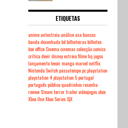
ETIQUETAS
anime
antestreia
análise
asa
bancas
banda desenhada
bd
bilheteiras
bilhetes
box office
Cinema
cinemas
colecção
comics
crítica
devir
disney
estreia
filme
hq
jogos
lançamento
levoir
manga
marvel
netflix
Nintendo Switch
passatempo
pc
playstation
playstation 4
playstation 5
portugal
português
público
quadrinhos
resenha
review
Steam
terror
trailer
videojogos
xbox
Xbox One
Xbox Series S|X