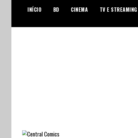
Skip
INÍCIO
BD
CINEMA
TV E STREAMING
to
content