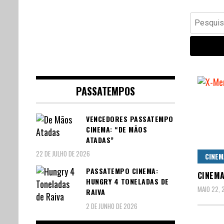
Banda Desenhada, Cinema,
Central Comics
Pesquisar
Animação, TV, Videojogos
por:
PASSATEMPOS
VENCEDORES PASSATEMPO
CINEMA: “DE MÃOS
ATADAS”
22 DE JULHO DE 2026
CINEM
PASSATEMPO CINEMA:
CINEMA
HUNGRY 4 TONELADAS DE
MAIO 22, 
RAIVA
2 DE JUNHO DE 2026