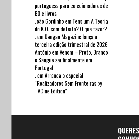
portuguesa para colecionadores de
BD e livros
João Gordinho
em
Tens um A Teoria
do K.O. com defeito? O que fazer?
.
em
Dangan Magazine lança a
terceira edição trimestral de 2026
António
em
Venom – Preto, Branco
e Sangue sai finalmente em
Portugal
.
em
Arranca o especial
“Realizadores Sem Fronteiras by
TVCine Edition”
QUERE