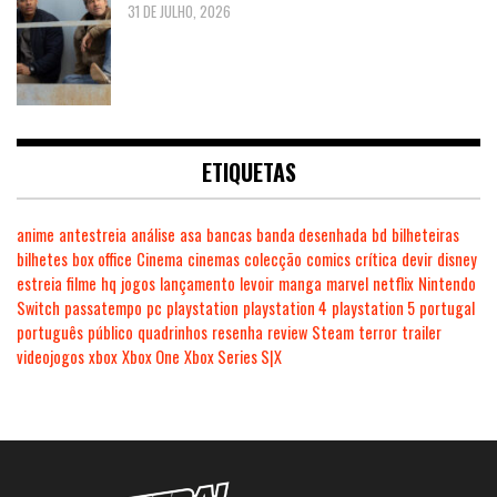
31 DE JULHO, 2026
ETIQUETAS
anime
antestreia
análise
asa
bancas
banda desenhada
bd
bilheteiras
bilhetes
box office
Cinema
cinemas
colecção
comics
crítica
devir
disney
estreia
filme
hq
jogos
lançamento
levoir
manga
marvel
netflix
Nintendo
Switch
passatempo
pc
playstation
playstation 4
playstation 5
portugal
português
público
quadrinhos
resenha
review
Steam
terror
trailer
videojogos
xbox
Xbox One
Xbox Series S|X