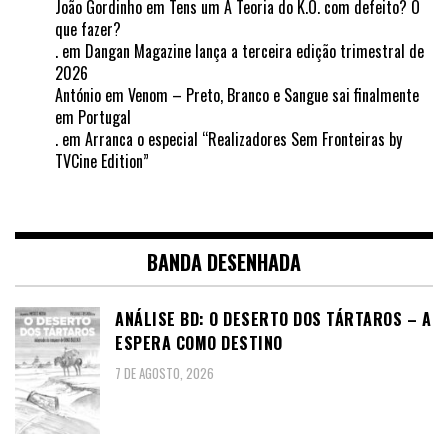
João Gordinho
em
Tens um A Teoria do K.O. com defeito? O
que fazer?
.
em
Dangan Magazine lança a terceira edição trimestral de
2026
António
em
Venom – Preto, Branco e Sangue sai finalmente
em Portugal
.
em
Arranca o especial “Realizadores Sem Fronteiras by
TVCine Edition”
BANDA DESENHADA
ANÁLISE BD: O DESERTO DOS TÁRTAROS – A
ESPERA COMO DESTINO
7 DE AGOSTO, 2026