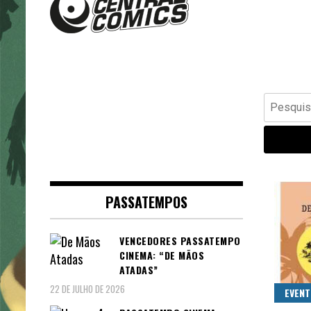
Banda Desenhada, Cinema,
Central Comics
Animação, TV, Videojogos
Pesquisar
por:
PASSATEMPOS
VENCEDORES PASSATEMPO
CINEMA: “DE MÃOS
ATADAS”
22 DE JULHO DE 2026
EVEN