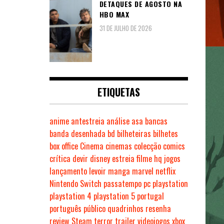
DETAQUES DE AGOSTO NA
HBO MAX
31 DE JULHO DE 2026
ETIQUETAS
anime
antestreia
análise
asa
bancas
banda desenhada
bd
bilheteiras
bilhetes
box office
Cinema
cinemas
colecção
comics
crítica
devir
disney
estreia
filme
hq
jogos
lançamento
levoir
manga
marvel
netflix
Nintendo Switch
passatempo
pc
playstation
playstation 4
playstation 5
portugal
português
público
quadrinhos
resenha
review
Steam
terror
trailer
videojogos
xbox