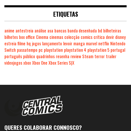
ETIQUETAS
anime
antestreia
análise
asa
bancas
banda desenhada
bd
bilheteiras
bilhetes
box office
Cinema
cinemas
colecção
comics
crítica
devir
disney
estreia
filme
hq
jogos
lançamento
levoir
manga
marvel
netflix
Nintendo
Switch
passatempo
pc
playstation
playstation 4
playstation 5
portugal
português
público
quadrinhos
resenha
review
Steam
terror
trailer
videojogos
xbox
Xbox One
Xbox Series S|X
QUERES COLABORAR CONNOSCO?