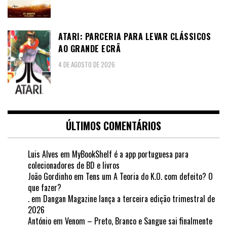
ATARI: PARCERIA PARA LEVAR CLÁSSICOS
AO GRANDE ECRÃ
4 DE AGOSTO DE 2026
ÚLTIMOS COMENTÁRIOS
Luis Alves
em
MyBookShelf é a app portuguesa para
colecionadores de BD e livros
João Gordinho
em
Tens um A Teoria do K.O. com defeito? O
que fazer?
.
em
Dangan Magazine lança a terceira edição trimestral de
2026
António
em
Venom – Preto, Branco e Sangue sai finalmente