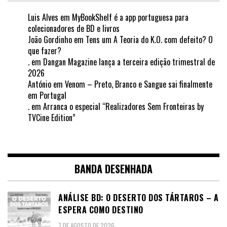
Luis Alves
em
MyBookShelf é a app portuguesa para
colecionadores de BD e livros
João Gordinho
em
Tens um A Teoria do K.O. com defeito? O
que fazer?
.
em
Dangan Magazine lança a terceira edição trimestral de
2026
António
em
Venom – Preto, Branco e Sangue sai finalmente
em Portugal
.
em
Arranca o especial “Realizadores Sem Fronteiras by
TVCine Edition”
BANDA DESENHADA
ANÁLISE BD: O DESERTO DOS TÁRTAROS – A
ESPERA COMO DESTINO
7 DE AGOSTO DE 2026