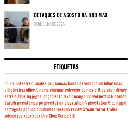
DETAQUES DE AGOSTO NA HBO MAX
31 DE JULHO DE 2026
ETIQUETAS
anime
antestreia
análise
asa
bancas
banda desenhada
bd
bilheteiras
bilhetes
box office
Cinema
cinemas
colecção
comics
crítica
devir
disney
estreia
filme
hq
jogos
lançamento
levoir
manga
marvel
netflix
Nintendo
Switch
passatempo
pc
playstation
playstation 4
playstation 5
portugal
português
público
quadrinhos
resenha
review
Steam
terror
trailer
videojogos
xbox
Xbox One
Xbox Series S|X