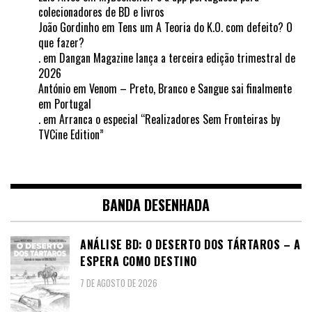
colecionadores de BD e livros
João Gordinho
em
Tens um A Teoria do K.O. com defeito? O
que fazer?
.
em
Dangan Magazine lança a terceira edição trimestral de
2026
António
em
Venom – Preto, Branco e Sangue sai finalmente
em Portugal
.
em
Arranca o especial “Realizadores Sem Fronteiras by
TVCine Edition”
BANDA DESENHADA
ANÁLISE BD: O DESERTO DOS TÁRTAROS – A
ESPERA COMO DESTINO
7 DE AGOSTO DE 2026