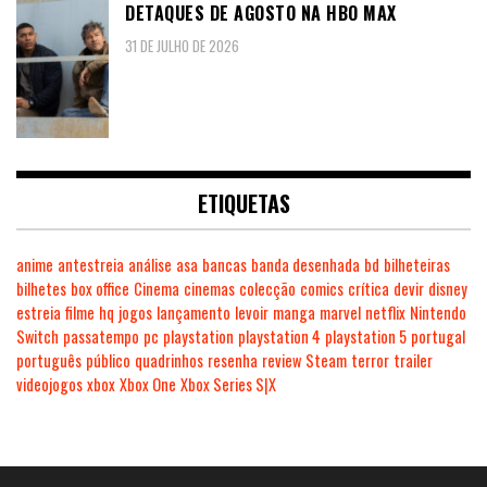
DETAQUES DE AGOSTO NA HBO MAX
31 DE JULHO DE 2026
ETIQUETAS
anime
antestreia
análise
asa
bancas
banda desenhada
bd
bilheteiras
bilhetes
box office
Cinema
cinemas
colecção
comics
crítica
devir
disney
estreia
filme
hq
jogos
lançamento
levoir
manga
marvel
netflix
Nintendo
Switch
passatempo
pc
playstation
playstation 4
playstation 5
portugal
português
público
quadrinhos
resenha
review
Steam
terror
trailer
videojogos
xbox
Xbox One
Xbox Series S|X