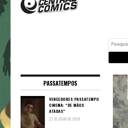
Banda Desenhada, Cinema,
Central Comics
Animação, TV, Videojogos
Pesquisar
por:
PASSATEMPOS
VENCEDORES PASSATEMPO
CINEMA: “DE MÃOS
ATADAS”
22 DE JULHO DE 2026