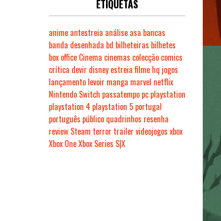
ETIQUETAS
anime
antestreia
análise
asa
bancas
banda desenhada
bd
bilheteiras
bilhetes
box office
Cinema
cinemas
colecção
comics
crítica
devir
disney
estreia
filme
hq
jogos
lançamento
levoir
manga
marvel
netflix
Nintendo Switch
passatempo
pc
playstation
playstation 4
playstation 5
portugal
português
público
quadrinhos
resenha
review
Steam
terror
trailer
videojogos
xbox
Xbox One
Xbox Series S|X