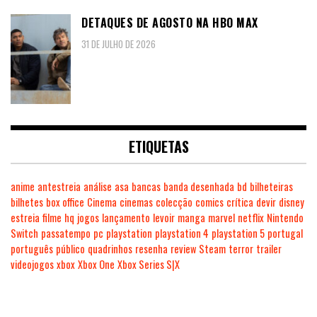
DETAQUES DE AGOSTO NA HBO MAX
31 DE JULHO DE 2026
ETIQUETAS
anime
antestreia
análise
asa
bancas
banda desenhada
bd
bilheteiras
bilhetes
box office
Cinema
cinemas
colecção
comics
crítica
devir
disney
estreia
filme
hq
jogos
lançamento
levoir
manga
marvel
netflix
Nintendo
Switch
passatempo
pc
playstation
playstation 4
playstation 5
portugal
português
público
quadrinhos
resenha
review
Steam
terror
trailer
videojogos
xbox
Xbox One
Xbox Series S|X