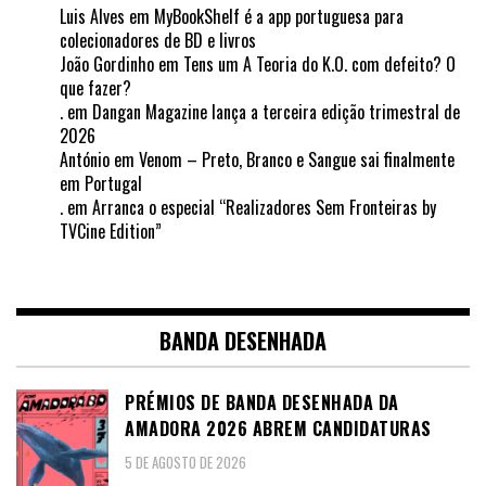
Luis Alves
em
MyBookShelf é a app portuguesa para
colecionadores de BD e livros
João Gordinho
em
Tens um A Teoria do K.O. com defeito? O
que fazer?
.
em
Dangan Magazine lança a terceira edição trimestral de
2026
António
em
Venom – Preto, Branco e Sangue sai finalmente
em Portugal
.
em
Arranca o especial “Realizadores Sem Fronteiras by
TVCine Edition”
BANDA DESENHADA
PRÉMIOS DE BANDA DESENHADA DA
AMADORA 2026 ABREM CANDIDATURAS
5 DE AGOSTO DE 2026