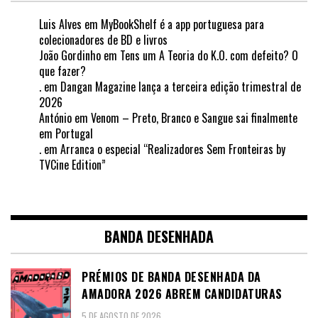
Luis Alves
em
MyBookShelf é a app portuguesa para
colecionadores de BD e livros
João Gordinho
em
Tens um A Teoria do K.O. com defeito? O
que fazer?
.
em
Dangan Magazine lança a terceira edição trimestral de
2026
António
em
Venom – Preto, Branco e Sangue sai finalmente
em Portugal
.
em
Arranca o especial “Realizadores Sem Fronteiras by
TVCine Edition”
BANDA DESENHADA
PRÉMIOS DE BANDA DESENHADA DA
AMADORA 2026 ABREM CANDIDATURAS
5 DE AGOSTO DE 2026