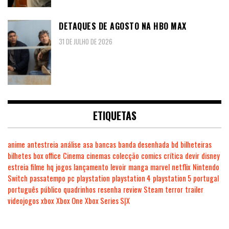
DETAQUES DE AGOSTO NA HBO MAX
31 DE JULHO DE 2026
ETIQUETAS
anime
antestreia
análise
asa
bancas
banda desenhada
bd
bilheteiras
bilhetes
box office
Cinema
cinemas
colecção
comics
crítica
devir
disney
estreia
filme
hq
jogos
lançamento
levoir
manga
marvel
netflix
Nintendo
Switch
passatempo
pc
playstation
playstation 4
playstation 5
portugal
português
público
quadrinhos
resenha
review
Steam
terror
trailer
videojogos
xbox
Xbox One
Xbox Series S|X