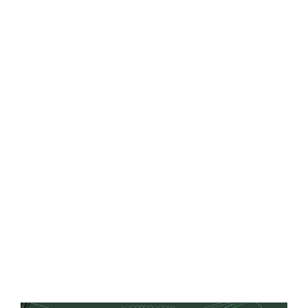
Central Comics
Banda Desenhada, Cinema, Animação, TV, Videojogos