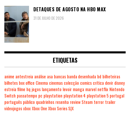
DETAQUES DE AGOSTO NA HBO MAX
31 DE JULHO DE 2026
ETIQUETAS
anime
antestreia
análise
asa
bancas
banda desenhada
bd
bilheteiras
bilhetes
box office
Cinema
cinemas
colecção
comics
crítica
devir
disney
estreia
filme
hq
jogos
lançamento
levoir
manga
marvel
netflix
Nintendo
Switch
passatempo
pc
playstation
playstation 4
playstation 5
portugal
português
público
quadrinhos
resenha
review
Steam
terror
trailer
videojogos
xbox
Xbox One
Xbox Series S|X