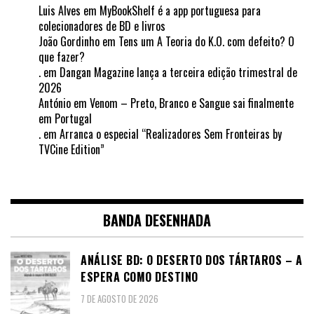
Luis Alves
em
MyBookShelf é a app portuguesa para
colecionadores de BD e livros
João Gordinho
em
Tens um A Teoria do K.O. com defeito? O
que fazer?
.
em
Dangan Magazine lança a terceira edição trimestral de
2026
António
em
Venom – Preto, Branco e Sangue sai finalmente
em Portugal
.
em
Arranca o especial “Realizadores Sem Fronteiras by
TVCine Edition”
BANDA DESENHADA
ANÁLISE BD: O DESERTO DOS TÁRTAROS – A
ESPERA COMO DESTINO
7 DE AGOSTO DE 2026