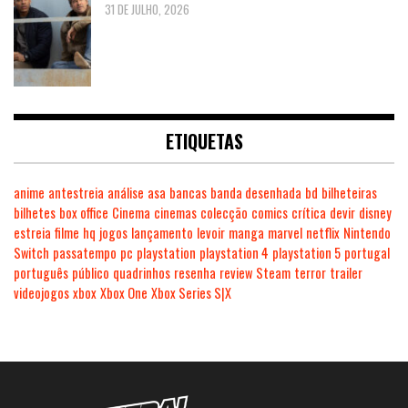
31 DE JULHO, 2026
ETIQUETAS
anime
antestreia
análise
asa
bancas
banda desenhada
bd
bilheteiras
bilhetes
box office
Cinema
cinemas
colecção
comics
crítica
devir
disney
estreia
filme
hq
jogos
lançamento
levoir
manga
marvel
netflix
Nintendo
Switch
passatempo
pc
playstation
playstation 4
playstation 5
portugal
português
público
quadrinhos
resenha
review
Steam
terror
trailer
videojogos
xbox
Xbox One
Xbox Series S|X