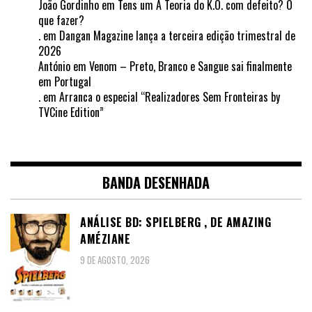
João Gordinho
em
Tens um A Teoria do K.O. com defeito? O
que fazer?
.
em
Dangan Magazine lança a terceira edição trimestral de
2026
António
em
Venom – Preto, Branco e Sangue sai finalmente
em Portugal
.
em
Arranca o especial “Realizadores Sem Fronteiras by
TVCine Edition”
BANDA DESENHADA
ANÁLISE BD: SPIELBERG , DE AMAZING
AMÉZIANE
9 DE AGOSTO, 2026