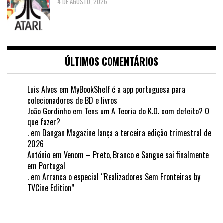
4 DE AGOSTO, 2026
ÚLTIMOS COMENTÁRIOS
Luis Alves
em
MyBookShelf é a app portuguesa para
colecionadores de BD e livros
João Gordinho
em
Tens um A Teoria do K.O. com defeito? O
que fazer?
.
em
Dangan Magazine lança a terceira edição trimestral de
2026
António
em
Venom – Preto, Branco e Sangue sai finalmente
em Portugal
.
em
Arranca o especial “Realizadores Sem Fronteiras by
TVCine Edition”