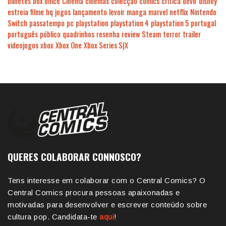
bilhetes
box office
Cinema
cinemas
colecção
comics
crítica
devir
disney
estreia
filme
hq
jogos
lançamento
levoir
manga
marvel
netflix
Nintendo
Switch
passatempo
pc
playstation
playstation 4
playstation 5
portugal
português
público
quadrinhos
resenha
review
Steam
terror
trailer
videojogos
xbox
Xbox One
Xbox Series S|X
QUERES COLABORAR CONNOSCO?
Tens interesse em colaborar com o Central Comics? O
Central Comics procura pessoas apaixonadas e
motivadas para desenvolver e escrever conteúdo sobre
cultura pop. Candidata-te
aqui
!